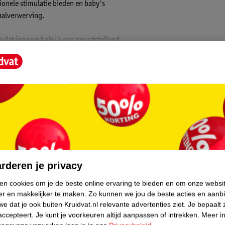
ionele stimulatie bieden en baby's
aalverwerving.
e dat jongere baby's een geruststellend
ziek, zachte lichtjes en charmante poppen.
te vermaken en je kleintje te kalmeren als
timuleren het zicht van baby's vanaf de
lijke visuele en emotionele stimulatie
rdt gelegd voor taalverwerving.
groeit dit mobieltje met je baby mee.
kamer.
core.
rderen je privacy
ken cookies om je de beste online ervaring te bieden en om onze websi
er en makkelijker te maken.
Zo kunnen we jou de beste acties en aanb
e dat je ook buiten Kruidvat.nl relevante advertenties ziet.
Je bepaalt 
accepteert.
Je kunt je voorkeuren altijd aanpassen of intrekken.
Meer in