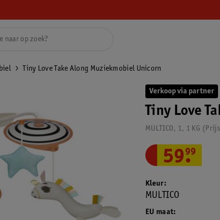
iel
Tiny Love Take Along Muziekmobiel Unicorn
Verkoop via partner
Tiny Love T
MULTICO, 1, 1 KG
Prij
59
.
99
Kleur
MULTICO
EU maat