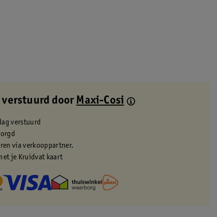
 verstuurd door
Maxi-Cosi
dag verstuurd
zorgd
eren via verkooppartner.
met je Kruidvat kaart