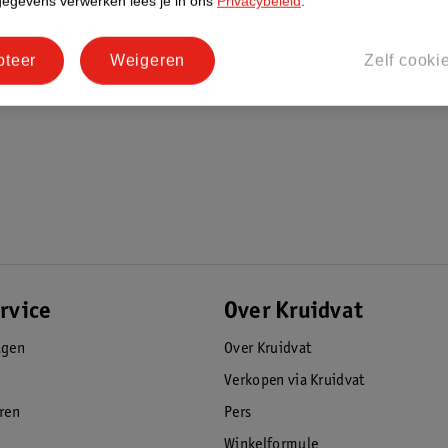
gegevens verwerken lees je in ons
Privacybeleid
.
pteer
Weigeren
Zelf cooki
rvice
Over Kruidvat
agen
Over Kruidvat
Verkopen via Kruidvat
eren
Pers
Winkelformule