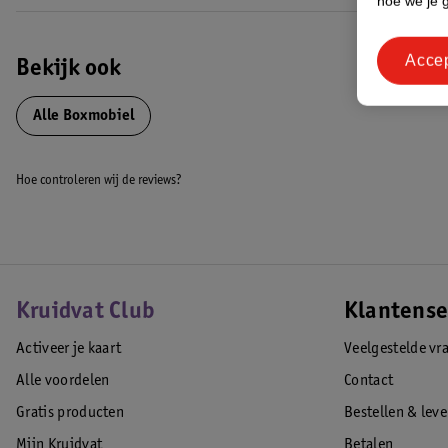
hoe we je 
Acce
Bekijk ook
Alle Boxmobiel
Hoe controleren wij de reviews?
Kruidvat Club
Klantense
Activeer je kaart
Veelgestelde vr
Alle voordelen
Contact
Gratis producten
Bestellen & lev
Mijn Kruidvat
Betalen