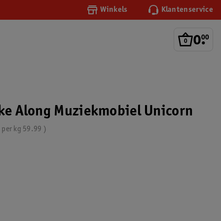
Winkels
Klantenservice
0
.
00
ake Along Muziekmobiel Unicorn
s per
kg
59.99