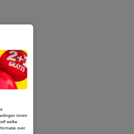
te
iedingen tonen
zelf welke
formatie over