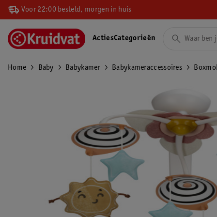
Voor 22:00 besteld, morgen in huis
Acties
Categorieën
Home
Baby
Babykamer
Babykameraccessoires
Boxmob