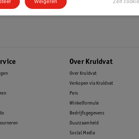
pteer
Weigeren
Zelf cooki
rvice
Over Kruidvat
agen
Over Kruidvat
Verkopen via Kruidvat
eren
Pers
Winkelformule
do
Bedrijfsgegevens
tourneren
Duurzaamheid
Social Media