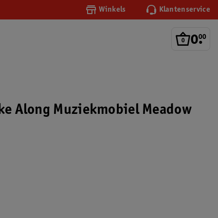
Winkels
Klantenservice
0
.
00
ake Along Muziekmobiel Meadow