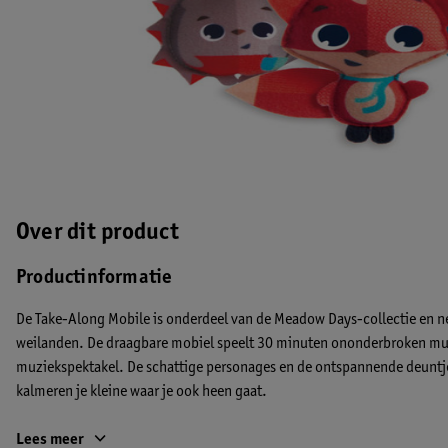
Over dit product
Productinformatie
De Take-Along Mobile is onderdeel van de Meadow Days-collectie en nee
weilanden. De draagbare mobiel speelt 30 minuten ononderbroken mu
muziekspektakel. De schattige personages en de ontspannende deuntj
kalmeren je kleine waar je ook heen gaat.
Take-Along Mobile is een mobiel die gemakkelijk mee gaat op reis. De 
Lees meer