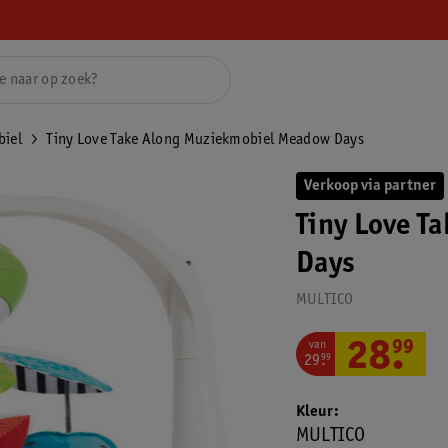
iel
Tiny Love Take Along Muziekmobiel Meadow Days
Verkoop via partner
Tiny Love T
Days
MULTICO
van
28
.
99
29
.
99
Kleur
MULTICO