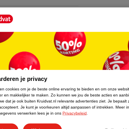
rsonages die je baby visueel stimuleren en
n gemakkelijke bevestiging op een wieg,
iel moedigt de ontwikkeling van je baby
ie, zintuigen en taal en communicatie. De
baby kennismaken met de kleurrijke
core.
rderen je privacy
ken cookies om je de beste online ervaring te bieden en om onze websi
er en makkelijker te maken.
Zo kunnen we jou de beste acties en aanb
e dat je ook buiten Kruidvat.nl relevante advertenties ziet.
Je bepaalt 
accepteert.
Je kunt je voorkeuren altijd aanpassen of intrekken.
Meer in
gegevens verwerken lees je in ons
Privacybeleid
.