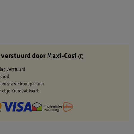
 verstuurd door
Maxi-Cosi
dag verstuurd
zorgd
eren via verkooppartner.
met je Kruidvat kaart