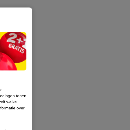
te
iedingen tonen
zelf welke
formatie over