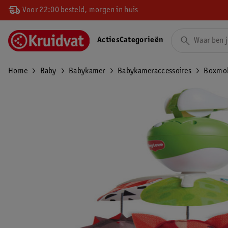
Voor 22:00 besteld, morgen in huis
Acties
Categorieën
Home
Baby
Babykamer
Babykameraccessoires
Boxmob