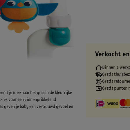
Verkocht en
Binnen 1 werk
Gratis thuisbe
Gratis retourn
Gratis punten 
mt je mee naar het gras in de kleurrijke
ziek voor een zinnenprikkelend
es geven je baby een vertrouwd gevoel en
mobiel speelt tot 30 minuten niet-