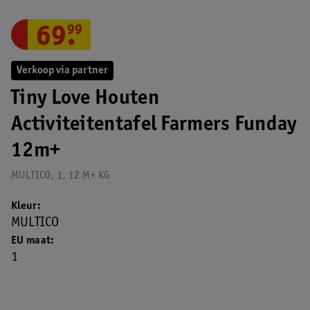
69
.
99
Verkoop via partner
Tiny Love Houten
Activiteitentafel Farmers Funday
12m+
MULTICO, 1, 12 M+ KG
Kleur
MULTICO
EU maat
1