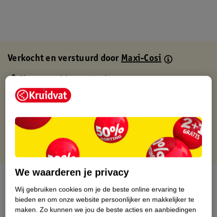
Verkocht en verstuurd door
Maxi-Cosi
Binnen 1 werkdag verstuurd
Gratis thuisbezorgd
Gratis retourneren via verkooppartner.
Gratis punten met je Kruidvat kaart
We waarderen je privacy
Over dit product
Wij gebruiken cookies om je de beste online ervaring te
Productinformatie
bieden en om onze website persoonlijker en makkelijker te
maken.
Zo kunnen we jou de beste acties en aanbiedingen