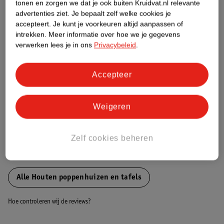
tonen en zorgen we dat je ook buiten Kruidvat.nl relevante
Etiketinformatie
advertenties ziet.
Je bepaalt zelf welke cookies je
accepteert.
Je kunt je voorkeuren altijd aanpassen of
intrekken.
Meer informatie over hoe we je gegevens
Nature Impact Score
verwerken lees je in ons
Privacybeleid
.
Dit product heeft (nog) geen Nature
Impact Score.
Accepteer
Meer informatie
Weigeren
Bestel & Bezorginformatie
Zelf cookies beheren
Bekijk ook
Alle Houten poppenhuizen en tafels
Hoe controleren wij de reviews?