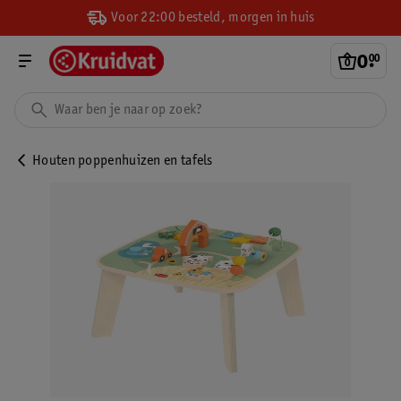
Voor 22:00 besteld, morgen in huis
0
.
00
Houten poppenhuizen en tafels