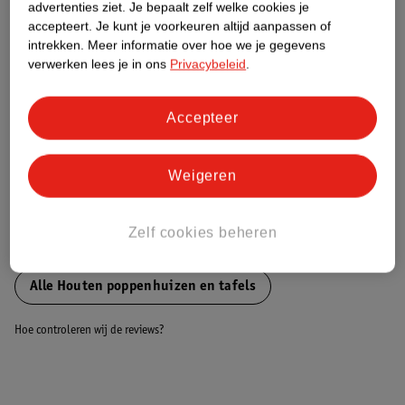
advertenties ziet.
Je bepaalt zelf welke cookies je
accepteert.
Je kunt je voorkeuren altijd aanpassen of
Nature Impact Score
intrekken.
Meer informatie over hoe we je gegevens
verwerken lees je in ons
Privacybeleid
.
Dit product heeft (nog) geen Nature
Impact Score.
Meer informatie
Accepteer
Weigeren
Bestel & Bezorginformatie
Zelf cookies beheren
Bekijk ook
Alle Houten poppenhuizen en tafels
Hoe controleren wij de reviews?