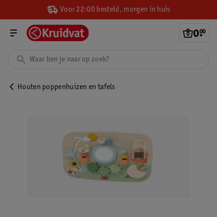
Voor 22:00 besteld, morgen in huis
0
.
00
Houten poppenhuizen en tafels