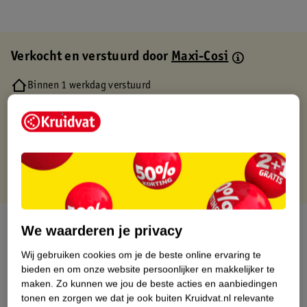
Verkocht en verstuurd door
Maxi-Cosi
Binnen 1 werkdag verstuurd
Gratis thuisbezorgd
Gratis retourneren via verkooppartner.
Gratis punten met je Kruidvat kaart
Over dit product
We waarderen je privacy
Wij gebruiken cookies om je de beste online ervaring te
Productinformatie
bieden en om onze website persoonlijker en makkelijker te
maken.
Zo kunnen we jou de beste acties en aanbiedingen
Etiketinformatie
tonen en zorgen we dat je ook buiten Kruidvat.nl relevante