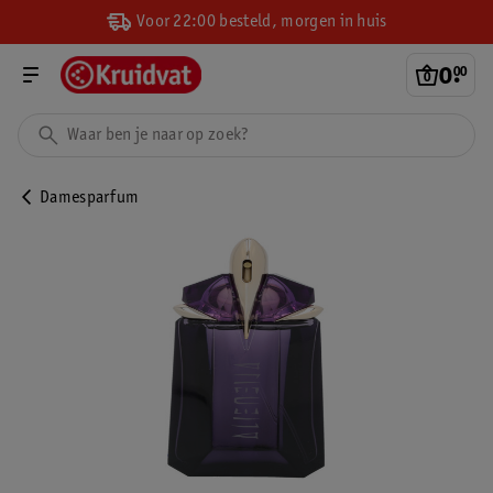
Voor 22:00 besteld, morgen in huis
0
.
00
Damesparfum