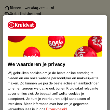
Binnen 1 werkdag verstuurd
Gratis thuisbezorgd
Gratis retourneren via verkooppartner.
Gratis punten met je Kruidvat kaart
Over dit product
We waarderen je privacy
Productinformatie
Wij gebruiken cookies om je de beste online ervaring te
bieden en om onze website persoonlijker en makkelijker te
maken.
Zo kunnen we jou de beste acties en aanbiedingen
Nature Impact Score
tonen en zorgen we dat je ook buiten Kruidvat.nl relevante
Dit product heeft (nog) geen Nature
advertenties ziet.
Je bepaalt zelf welke cookies je
Impact Score.
accepteert.
Je kunt je voorkeuren altijd aanpassen of
Meer informatie
intrekken.
Meer informatie over hoe we je gegevens
verwerken lees je in ons
Privacybeleid
.