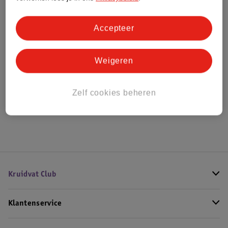
Bestel & Bezorginformatie
Accepteer
Weigeren
Bekijk ook
Meer
Thierry Mugler
Alle Damesparfum
Zelf cookies beheren
Hoe controleren wij de reviews?
Kruidvat Club
Klantenservice