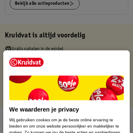
Bekijk alle actieproducten
Kruidvat is altijd voordelig
Gratis ophalen in de winkel
Op werkdagen voor 22:00 uur besteld, volgende dag in huis
Gratis thuisbezorgd vanaf 50.00
Gratis retourneren binnen 30 dagen
Gratis punten met je Kruidvat kaart
We waarderen je privacy
Over dit product
Wij gebruiken cookies om je de beste online ervaring te
bieden en om onze website persoonlijker en makkelijker te
Productinformatie
maken.
Zo kunnen we jou de beste acties en aanbiedingen