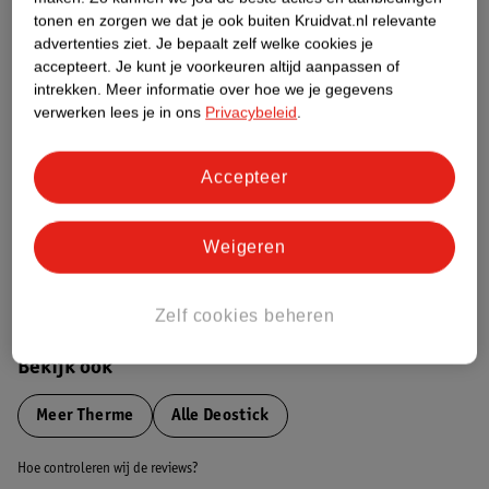
tonen en zorgen we dat je ook buiten Kruidvat.nl relevante
advertenties ziet.
Je bepaalt zelf welke cookies je
Etiketinformatie
accepteert.
Je kunt je voorkeuren altijd aanpassen of
intrekken.
Meer informatie over hoe we je gegevens
verwerken lees je in ons
Privacybeleid
.
Nature Impact Score
Dit product heeft (nog) geen Nature
Impact Score.
Accepteer
Meer informatie
Weigeren
Bestel & Bezorginformatie
Zelf cookies beheren
Bekijk ook
Meer
Therme
Alle Deostick
Hoe controleren wij de reviews?