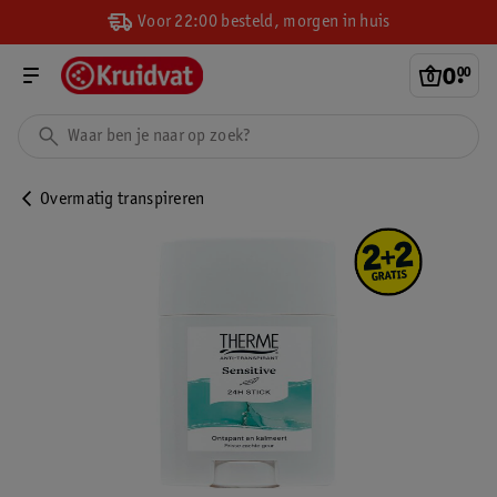
Voor 22:00 besteld, morgen in huis
0
.
00
Overmatig transpireren