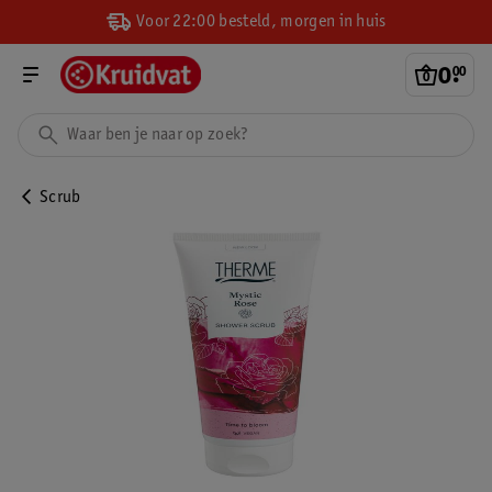
Voor 22:00 besteld, morgen in huis
0
.
00
Scrub