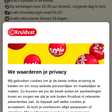
Gratis ophalen in de winkel
Op werkdagen voor 22:00 uur besteld, volgende dag in huis
Gratis thuisbezorgd vanaf 50.00
Gratis retourneren binnen 30 dagen
Gratis punten met je Kruidvat kaart
Over dit product
Productinformatie
We waarderen je privacy
Wij gebruiken cookies om je de beste online ervaring te
Etiketinformatie
bieden en om onze website persoonlijker en makkelijker te
maken.
Zo kunnen we jou de beste acties en aanbiedingen
tonen en zorgen we dat je ook buiten Kruidvat.nl relevante
Nature Impact Score
advertenties ziet.
Je bepaalt zelf welke cookies je
Dit product heeft (nog) geen Nature
accepteert.
Je kunt je voorkeuren altijd aanpassen of
Impact Score.