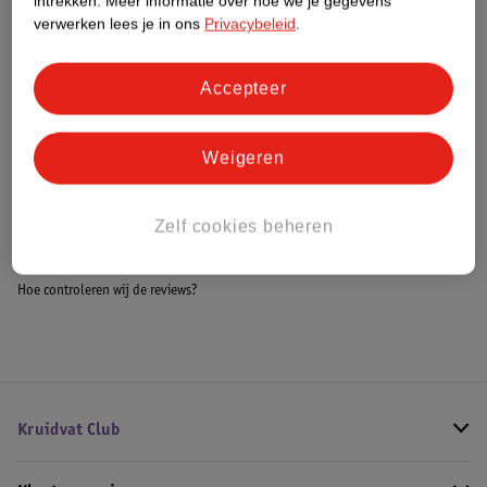
intrekken.
Meer informatie over hoe we je gegevens
Meer informatie
verwerken lees je in ons
Privacybeleid
.
Accepteer
Bestel & Bezorginformatie
Weigeren
Bekijk ook
Zelf cookies beheren
Meer
Therme
Alle Scrub
Hoe controleren wij de reviews?
Kruidvat Club