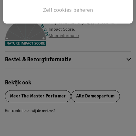
Zelf cookies beheren
Nature Impact Score
Dit product heeft (nog) geen Nature
Impact Score.
Meer informatie
Bestel & Bezorginformatie
Bekijk ook
Meer
The Master Perfumer
Alle Damesparfum
Hoe controleren wij de reviews?