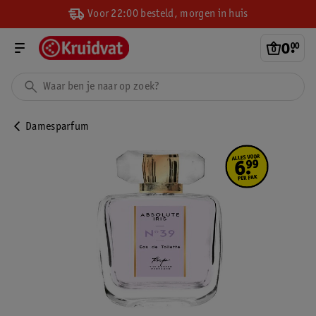
Voor 22:00 besteld, morgen in huis
0
.
00
Damesparfum