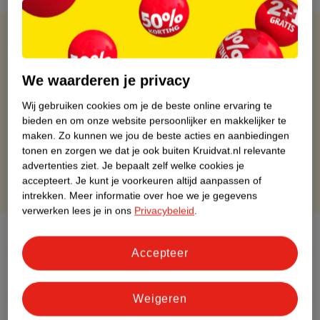
Kruidvat is altijd voordelig
Gratis ophalen in de winkel
We waarderen je privacy
Op werkdagen voor 22:00 uur besteld, volgende dag in huis
Wij gebruiken cookies om je de beste online ervaring te
Gratis thuisbezorgd vanaf 50.00
bieden en om onze website persoonlijker en makkelijker te
Gratis retourneren binnen 30 dagen
maken.
Zo kunnen we jou de beste acties en aanbiedingen
Gratis punten met je Kruidvat kaart
tonen en zorgen we dat je ook buiten Kruidvat.nl relevante
advertenties ziet.
Je bepaalt zelf welke cookies je
accepteert.
Je kunt je voorkeuren altijd aanpassen of
intrekken.
Meer informatie over hoe we je gegevens
verwerken lees je in ons
Privacybeleid
.
Over dit product
Accepteer
Productinformatie
Weigeren
Etiketinformatie