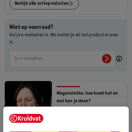
Bekijk alle actieproducten
Niet op voorraad?
Vul je e-mailadres in. We mailen je als het product er weer
is.
Je e-mailadres
Wagenziekte: hoe komt het en
wat kan je doen?
gezondheid
Lees meer