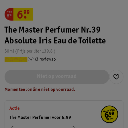
van
6
.
99
8
.
99
The Master Perfumer Nr.39
Absolute Iris Eau de Toilette
50ml
Prijs per
liter
139.8
3 reviews
(5/5)
Niet op voorraad
Momenteel online niet op voorraad.
Actie
The Master Perfumer voor 6.99