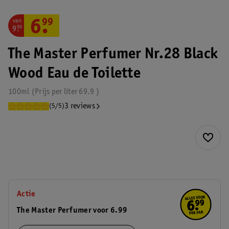
van
6
.
99
9
.
99
The Master Perfumer Nr.28 Black
Wood Eau de Toilette
100ml
Prijs per
liter
69.9
3 reviews
(5/5)
Actie
The Master Perfumer voor 6.99