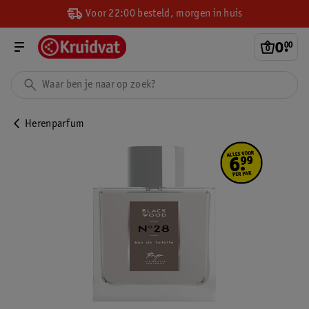
Voor 22:00 besteld, morgen in huis
0
.
00
Herenparfum