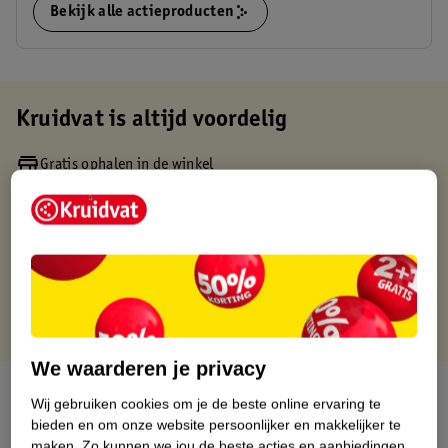
Bekijk alle actieproducten
Kruidvat is altijd voordelig
Gratis ophalen in de winkel
Op werkdagen voor 22:00 uur besteld, volgende dag in huis
Gratis thuisbezorgd vanaf 50.00
Gratis retourneren binnen 30 dagen
Gratis punten met je Kruidvat kaart
We waarderen je privacy
Over dit product
Wij gebruiken cookies om je de beste online ervaring te
bieden en om onze website persoonlijker en makkelijker te
Productinformatie
maken.
Zo kunnen we jou de beste acties en aanbiedingen