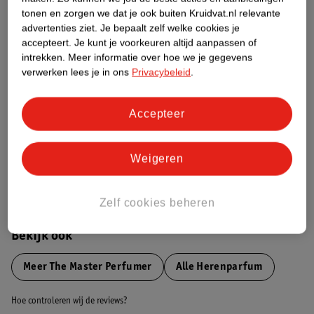
tonen en zorgen we dat je ook buiten Kruidvat.nl relevante
advertenties ziet.
Je bepaalt zelf welke cookies je
Etiketinformatie
accepteert.
Je kunt je voorkeuren altijd aanpassen of
intrekken.
Meer informatie over hoe we je gegevens
verwerken lees je in ons
Privacybeleid
.
Nature Impact Score
Dit product heeft (nog) geen Nature
Impact Score.
Accepteer
Meer informatie
Weigeren
Bestel & Bezorginformatie
Zelf cookies beheren
Bekijk ook
Meer
The Master Perfumer
Alle Herenparfum
Hoe controleren wij de reviews?