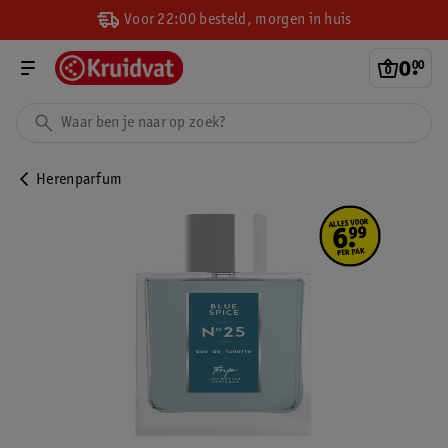
Voor 22:00 besteld, morgen in huis
0
.
00
Herenparfum