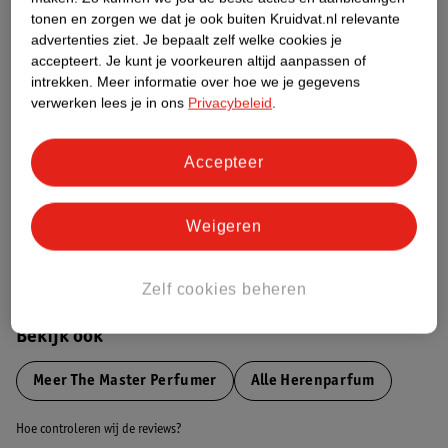
tonen en zorgen we dat je ook buiten Kruidvat.nl relevante
advertenties ziet.
Je bepaalt zelf welke cookies je
Etiketinformatie
accepteert.
Je kunt je voorkeuren altijd aanpassen of
intrekken.
Meer informatie over hoe we je gegevens
verwerken lees je in ons
Privacybeleid
.
Nature Impact Score
Dit product heeft (nog) geen Nature
Impact Score.
Accepteer
Meer informatie
Weigeren
Bestel & Bezorginformatie
Zelf cookies beheren
Bekijk ook
Meer
The Master Perfumer
Alle Herenparfum
Hoe controleren wij de reviews?