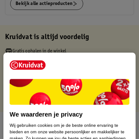
Bekijk alle actieproducten
Kruidvat is altijd voordelig
Gratis ophalen in de winkel
Op werkdagen voor 22:00 uur besteld, volgende dag in huis
Gratis thuisbezorgd vanaf 50.00
Gratis retourneren binnen 30 dagen
Gratis punten met je Kruidvat kaart
We waarderen je privacy
Over dit product
Wij gebruiken cookies om je de beste online ervaring te
bieden en om onze website persoonlijker en makkelijker te
Productinformatie
maken.
Zo kunnen we jou de beste acties en aanbiedingen