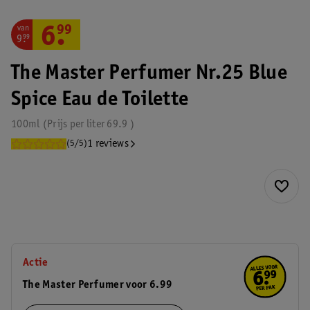
van
6
.
99
9
.
99
The Master Perfumer Nr.25 Blue
Spice Eau de Toilette
100ml
Prijs per
liter
69.9
1 reviews
(5/5)
Actie
The Master Perfumer voor 6.99