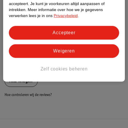
Nature Impact Score
accepteert.
Je kunt je voorkeuren altijd aanpassen of
intrekken.
Meer informatie over hoe we je gegevens
Dit product heeft (nog) geen Nature
verwerken lees je in ons
Privacybeleid
.
Impact Score.
Meer informatie
Accepteer
Bestel & Bezorginformatie
Weigeren
Bekijk ook
Zelf cookies beheren
Alle Wiegen
Hoe controleren wij de reviews?