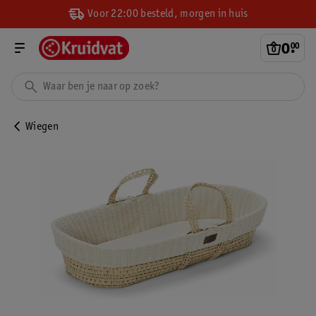
Voor 22:00 besteld, morgen in huis
0
.
00
Wiegen