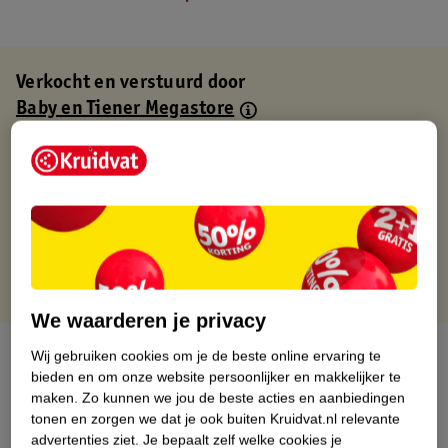
Verkocht en verstuurd door
Baby en Tiener Megastore
Binnen 1 werkdag verstuurd
Gratis thuisbezorgd
Gratis retourneren via verkooppartner.
Gratis punten met je Kruidvat kaart
We waarderen je privacy
Over dit product
Wij gebruiken cookies om je de beste online ervaring te
bieden en om onze website persoonlijker en makkelijker te
maken.
Zo kunnen we jou de beste acties en aanbiedingen
Productinformatie
tonen en zorgen we dat je ook buiten Kruidvat.nl relevante
advertenties ziet.
Je bepaalt zelf welke cookies je