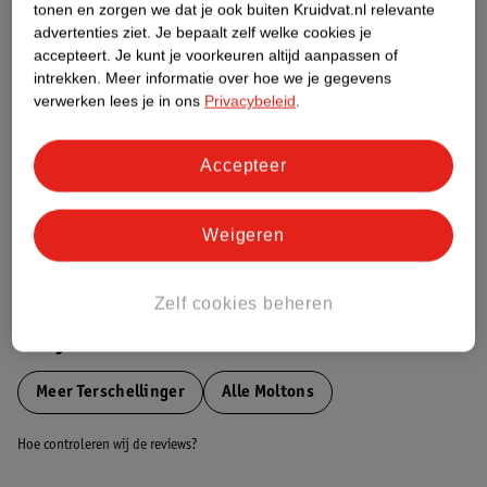
tonen en zorgen we dat je ook buiten Kruidvat.nl relevante
Etiketinformatie
advertenties ziet.
Je bepaalt zelf welke cookies je
accepteert.
Je kunt je voorkeuren altijd aanpassen of
intrekken.
Meer informatie over hoe we je gegevens
Nature Impact Score
verwerken lees je in ons
Privacybeleid
.
Dit product heeft (nog) geen Nature
Impact Score.
Accepteer
Meer informatie
Weigeren
Bestel & Bezorginformatie
Zelf cookies beheren
Bekijk ook
Meer
Terschellinger
Alle Moltons
Hoe controleren wij de reviews?