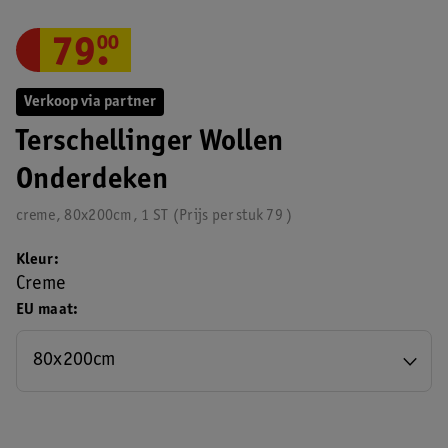
79
.
00
Verkoop via partner
Terschellinger Wollen
Onderdeken
creme, 80x200cm, 1 ST
Prijs per
stuk
79
Kleur
Creme
EU maat
80x200cm