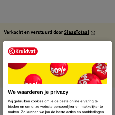
Verkocht en verstuurd door
SlaapTotaal
Binnen 1 werkdag verstuurd
Gratis thuisbezorgd
Gratis retourneren via verkooppartner.
Gratis punten met je Kruidvat kaart
We waarderen je privacy
Over dit product
Wij gebruiken cookies om je de beste online ervaring te
bieden en om onze website persoonlijker en makkelijker te
Productinformatie
maken.
Zo kunnen we jou de beste acties en aanbiedingen