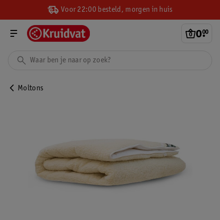
Voor 22:00 besteld, morgen in huis
0
.
00
Moltons