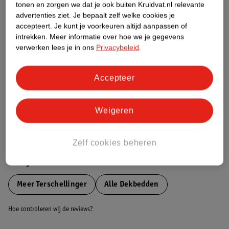
tonen en zorgen we dat je ook buiten Kruidvat.nl relevante
Etiketinformatie
advertenties ziet.
Je bepaalt zelf welke cookies je
accepteert.
Je kunt je voorkeuren altijd aanpassen of
intrekken.
Meer informatie over hoe we je gegevens
Nature Impact Score
verwerken lees je in ons
Privacybeleid
.
Dit product heeft (nog) geen Nature
Impact Score.
Accepteer
Meer informatie
Weigeren
Bestel & Bezorginformatie
Zelf cookies beheren
Bekijk ook
Meer
Terschellinger
Alle Dekbedden
Hoe controleren wij de reviews?