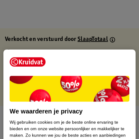
Verkocht en verstuurd door
SlaapTotaal
Binnen 1 werkdag verstuurd
Gratis thuisbezorgd
Gratis retourneren via verkooppartner.
Gratis punten met je Kruidvat kaart
We waarderen je privacy
Over dit product
Wij gebruiken cookies om je de beste online ervaring te
bieden en om onze website persoonlijker en makkelijker te
Productinformatie
maken.
Zo kunnen we jou de beste acties en aanbiedingen