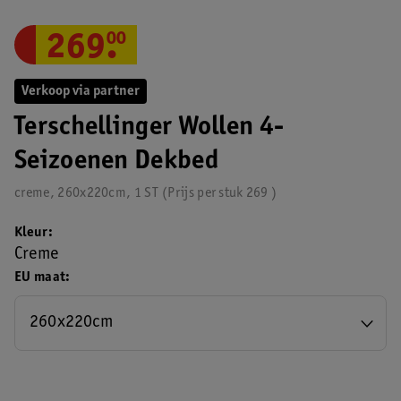
269
.
00
Verkoop via partner
Terschellinger Wollen 4-
Seizoenen Dekbed
creme, 260x220cm, 1 ST
Prijs per
stuk
269
Kleur
Creme
EU maat
260x220cm