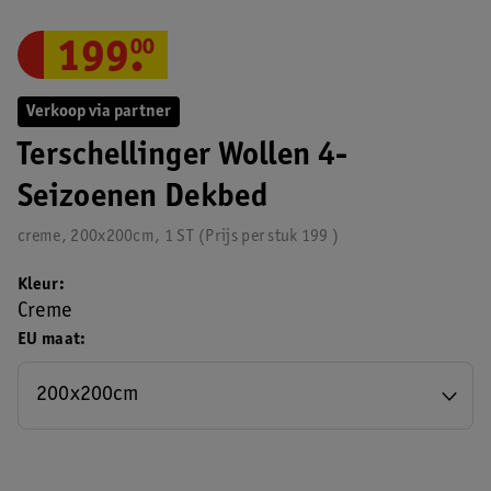
199
.
00
Verkoop via partner
Terschellinger Wollen 4-
Seizoenen Dekbed
creme, 200x200cm, 1 ST
Prijs per
stuk
199
Kleur
Creme
EU maat
200x200cm