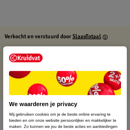
Verkocht en verstuurd door
SlaapTotaal
Binnen 1 werkdag verstuurd
Gratis thuisbezorgd
Gratis retourneren via verkooppartner.
Gratis punten met je Kruidvat kaart
We waarderen je privacy
Over dit product
Wij gebruiken cookies om je de beste online ervaring te
bieden en om onze website persoonlijker en makkelijker te
Productinformatie
maken.
Zo kunnen we jou de beste acties en aanbiedingen