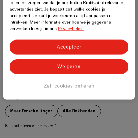
tonen en zorgen we dat je ook buiten Kruidvat.nl relevante
Etiketinformatie
advertenties ziet.
Je bepaalt zelf welke cookies je
accepteert.
Je kunt je voorkeuren altijd aanpassen of
intrekken.
Meer informatie over hoe we je gegevens
Nature Impact Score
verwerken lees je in ons
Privacybeleid
.
Dit product heeft (nog) geen Nature
Impact Score.
Accepteer
Meer informatie
Weigeren
Bestel & Bezorginformatie
Zelf cookies beheren
Bekijk ook
Meer
Terschellinger
Alle Dekbedden
Hoe controleren wij de reviews?