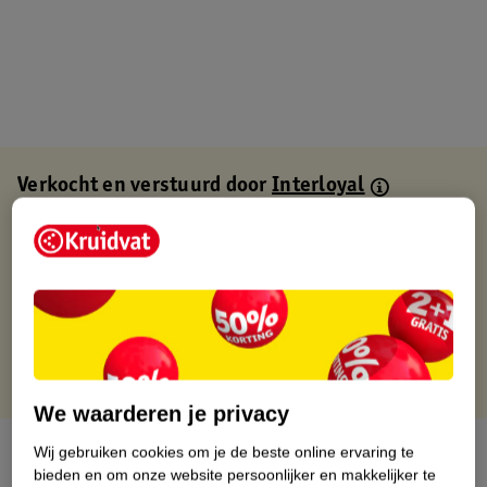
Verkocht en verstuurd door
Interloyal
Binnen 1 werkdag verstuurd
Gratis thuisbezorgd
Gratis retourneren via verkooppartner.
Gratis punten met je Kruidvat kaart
We waarderen je privacy
Over dit product
Wij gebruiken cookies om je de beste online ervaring te
bieden en om onze website persoonlijker en makkelijker te