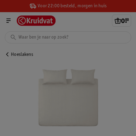
Voor 22:00 besteld, morgen in huis
0
.
00
Hoeslakens