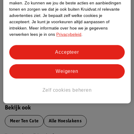
maken.
Zo kunnen we jou de beste acties en aanbiedingen
Productinformatie
tonen en zorgen we dat je ook buiten Kruidvat.nl relevante
advertenties ziet.
Je bepaalt zelf welke cookies je
Etiketinformatie
accepteert.
Je kunt je voorkeuren altijd aanpassen of
intrekken.
Meer informatie over hoe we je gegevens
verwerken lees je in ons
Privacybeleid
.
Nature Impact Score
Dit product heeft (nog) geen Nature
Accepteer
Impact Score.
Meer informatie
Weigeren
Bestel & Bezorginformatie
Zelf cookies beheren
Bekijk ook
Meer
Ten Cate
Alle Hoeslakens