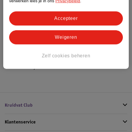
verwerken lees je in ons
Privacybeleid
.
Bestel & Bezorginformatie
Accepteer
Weigeren
Bekijk ook
Meer
Tempo
Alle Tissues en zakdoekjes
Zelf cookies beheren
Hoe controleren wij de reviews?
Kruidvat Club
Klantenservice