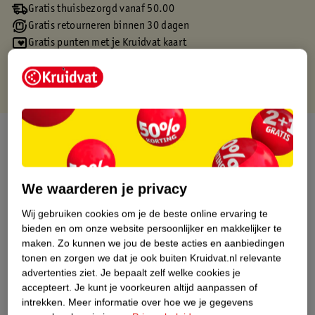
Gratis thuisbezorgd vanaf 50.00
Gratis retourneren binnen 30 dagen
Gratis punten met je Kruidvat kaart
Over dit product
Productinformatie
We waarderen je privacy
Etiketinformatie
Wij gebruiken cookies om je de beste online ervaring te
bieden en om onze website persoonlijker en makkelijker te
maken.
Zo kunnen we jou de beste acties en aanbiedingen
Nature Impact Score
tonen en zorgen we dat je ook buiten Kruidvat.nl relevante
Dit product heeft (nog) geen Nature
advertenties ziet.
Je bepaalt zelf welke cookies je
Impact Score.
accepteert.
Je kunt je voorkeuren altijd aanpassen of
Meer informatie
intrekken.
Meer informatie over hoe we je gegevens