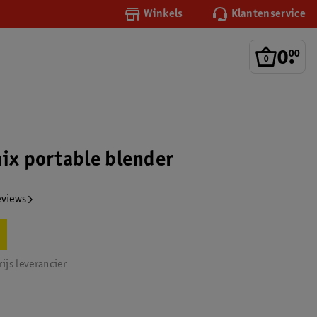
Winkels
Klantenservice
0
.
00
mix portable blender
eviews
ijs leverancier