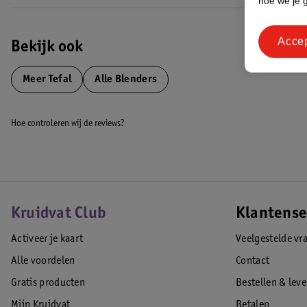
hoe we je 
beker
Lightmix blender to go werkt alleen als het deksel er goed op zit, voor 
Acce
EAN code:3016661178146
Bekijk ook
Meer
Tefal
Alle Blenders
Hoe controleren wij de reviews?
Kruidvat Club
Klantense
Activeer je kaart
Veelgestelde vr
Alle voordelen
Contact
Gratis producten
Bestellen & lev
Mijn Kruidvat
Betalen