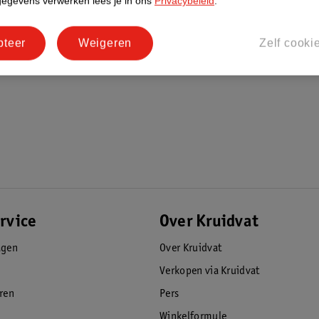
gegevens verwerken lees je in ons
Privacybeleid
.
totale veiligheid voor jou en je dierbaren
pteer
Weigeren
Zelf cooki
rvice
Over Kruidvat
agen
Over Kruidvat
Verkopen via Kruidvat
eren
Pers
Winkelformule