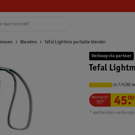
mixers
Blenders
Tefal Lightmix portable blender
Verkoop via partner
Tefal Light
30 r
(4.7/5)
Adviesprijs*
45
.
00
50
.
00
* aanbevolen verkooppr