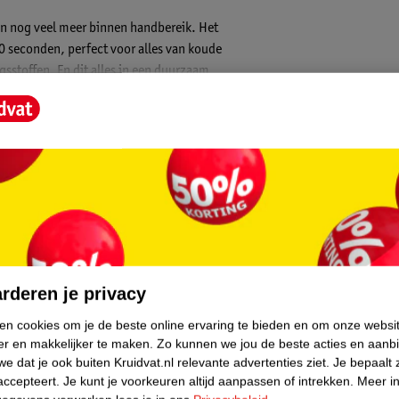
en nog veel meer binnen handbereik. Het
40 seconden, perfect voor alles van koude
sstoffen. En dit alles in een duurzaam,
f melk en druk twee keer op de AAN-knop -
onderweg.
 zacht siliconen handvat - blenden en
n slechts 40 seconden
core.
sauzen, sauzen en dressings
 gemoedsrust
rderen je privacy
0 mAh lithium-ionaccu met handige
ken cookies om je de beste online ervaring te bieden en om onze websi
er en makkelijker te maken.
Zo kunnen we jou de beste acties en aanb
twee keer op de AAN-knop - eenvoudig
e dat je ook buiten Kruidvat.nl relevante advertenties ziet.
Je bepaalt 
accepteert.
Je kunt je voorkeuren altijd aanpassen of intrekken.
Meer in
re messen en een vaatwasmachinebestendige