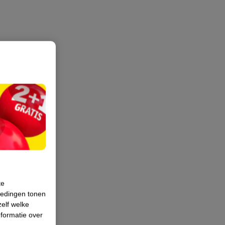
te
iedingen tonen
zelf welke
formatie over