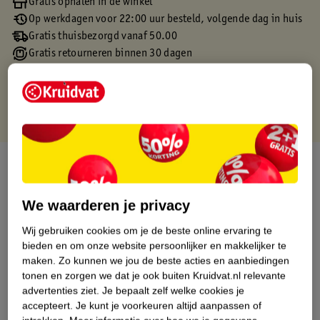
Gratis ophalen in de winkel
Op werkdagen voor 22:00 uur besteld, volgende dag in huis
Gratis thuisbezorgd vanaf 50.00
Gratis retourneren binnen 30 dagen
Gratis punten met je Kruidvat kaart
Over dit product
Productinformatie
We waarderen je privacy
Wij gebruiken cookies om je de beste online ervaring te
Etiketinformatie
bieden en om onze website persoonlijker en makkelijker te
maken.
Zo kunnen we jou de beste acties en aanbiedingen
tonen en zorgen we dat je ook buiten Kruidvat.nl relevante
Nature Impact Score
advertenties ziet.
Je bepaalt zelf welke cookies je
Dit product heeft (nog) geen Nature
accepteert.
Je kunt je voorkeuren altijd aanpassen of
Impact Score.