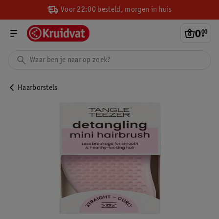
Voor 22:00 besteld, morgen in huis
0
.
00
Haarborstels