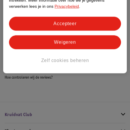
intrekken.
Meer informatie over hoe we je gegevens
Meer informatie
verwerken lees je in ons
Privacybeleid
.
Accepteer
Bestel & Bezorginformatie
Weigeren
Bekijk ook
Zelf cookies beheren
Meer
Tangle Teezer
Alle Haarborstels
Hoe controleren wij de reviews?
Kruidvat Club