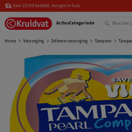
Voor 22:00 besteld, morgen in huis
Acties
Categorieën
Home
Verzorging
Intieme verzorging
Tampons
Tampax