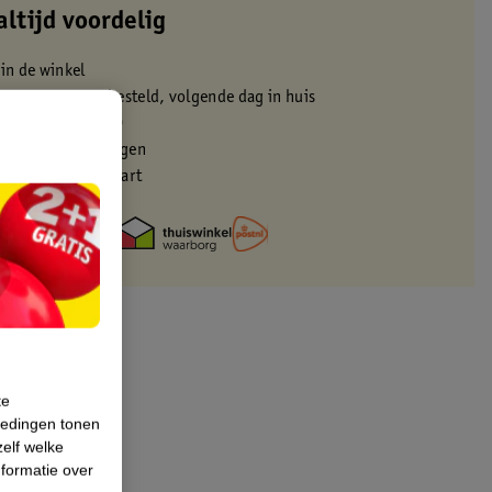
altijd voordelig
 in de winkel
oor 22:00 uur besteld, volgende dag in huis
zorgd vanaf 50.00
eren binnen 30 dagen
met je Kruidvat kaart
te
iedingen tonen
zelf welke
formatie over