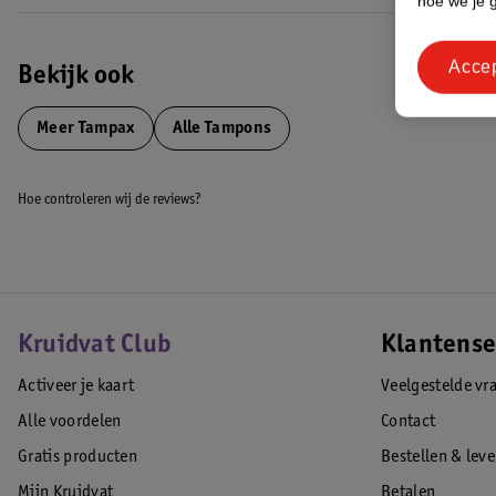
hoe we je 
inbrengen
• Onafhankelijk getest op schadelijke stoffen door Oeko-Tex
Acce
• Getest door gynaecologen
Bekijk ook
• Bevatten geen parfum
EAN code:8006530133821,4015400690252
Meer
Tampax
Alle Tampons
Hoe controleren wij de reviews?
Kruidvat Club
Klantense
Activeer je kaart
Veelgestelde vr
Alle voordelen
Contact
Gratis producten
Bestellen & lev
Mijn Kruidvat
Betalen