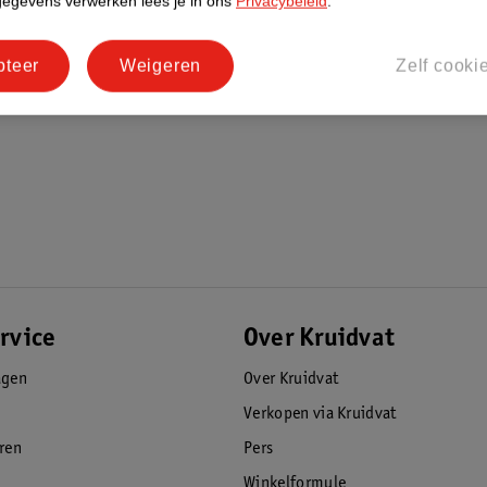
gegevens verwerken lees je in ons
Privacybeleid
.
pteer
Weigeren
Zelf cooki
rvice
Over Kruidvat
agen
Over Kruidvat
Verkopen via Kruidvat
eren
Pers
Winkelformule