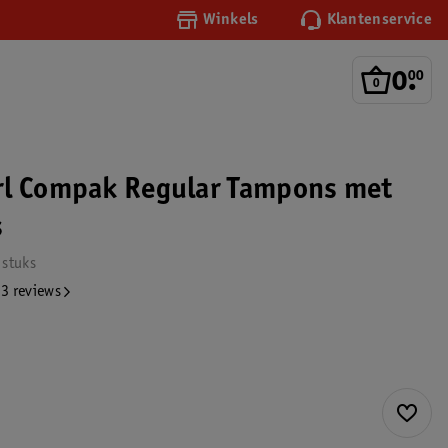
Winkels
Klantenservice
0
.
00
rl Compak Regular Tampons met
s
 stuks
3 reviews