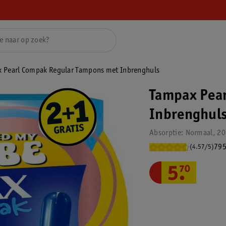
 Pearl Compak Regular Tampons met Inbrenghuls
Tampax Pea
Inbrenghul
Absorptie: Normaal, 20
795
(4.57/5)
5
.
70