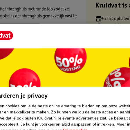
Kruidvat is 
ic inbrenghuls met ronde top zodat ze
ofiel is de inbrenghuls gemakkelijk vast te
Gratis ophalen
Op werkdagen v
Gratis thuisbe
nFit technologie waardoor de tampon
Gratis retourn
en. Daarnaast helpt het LeakGuard koordje
Gratis punten 
eurrijke handtasbestendige verpakking die je
 en zijn getest door gynaecologen.
o-Tex.
core.
Inbrenghuls:
rderen je privacy
ken cookies om je de beste online ervaring te bieden en om onze websi
er en makkelijker te maken.
Zo kunnen we jou de beste acties en aanb
ke lichaamsvorm aan
e dat je ook buiten Kruidvat.nl relevante advertenties ziet.
Je bepaalt 
n voorkomen
accepteert.
Je kunt je voorkeuren altijd aanpassen of intrekken.
Meer in
rip en ronde top voor gemakkelijk