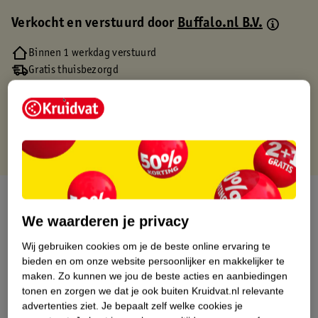
Verkocht en verstuurd door
Buffalo.nl B.V.
Binnen 1 werkdag verstuurd
Gratis thuisbezorgd
Gratis retourneren via verkooppartner.
Gratis punten met je Kruidvat kaart
Over dit product
We waarderen je privacy
Productinformatie
Wij gebruiken cookies om je de beste online ervaring te
bieden en om onze website persoonlijker en makkelijker te
Etiketinformatie
maken.
Zo kunnen we jou de beste acties en aanbiedingen
tonen en zorgen we dat je ook buiten Kruidvat.nl relevante
advertenties ziet.
Je bepaalt zelf welke cookies je
Nature Impact Score