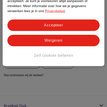
accepteert.
Je kunt je voorkeuren altijd aanpassen of
intrekken.
Meer informatie over hoe we je gegevens
Dit product heeft (nog) geen Nature
verwerken lees je in ons
Privacybeleid
.
Impact Score.
Meer informatie
Accepteer
Bestel & Bezorginformatie
Weigeren
Bekijk ook
Zelf cookies beheren
Meer
Talbot-torro
Alle Badminton
Hoe controleren wij de reviews?
Kruidvat Club