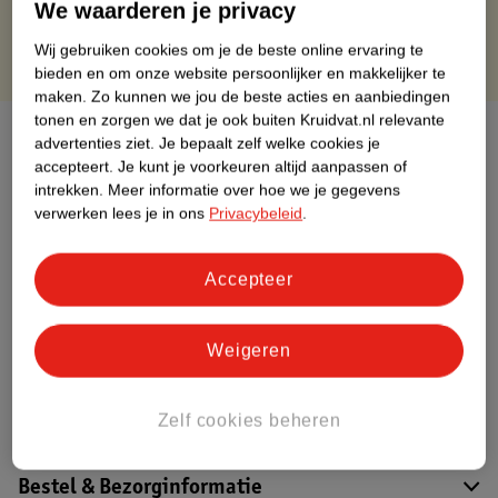
We waarderen je privacy
Wij gebruiken cookies om je de beste online ervaring te
bieden en om onze website persoonlijker en makkelijker te
maken.
Zo kunnen we jou de beste acties en aanbiedingen
tonen en zorgen we dat je ook buiten Kruidvat.nl relevante
Over dit product
advertenties ziet.
Je bepaalt zelf welke cookies je
accepteert.
Je kunt je voorkeuren altijd aanpassen of
Productinformatie
intrekken.
Meer informatie over hoe we je gegevens
verwerken lees je in ons
Privacybeleid
.
Etiketinformatie
Accepteer
Nature Impact Score
Weigeren
Dit product heeft (nog) geen Nature
Impact Score.
Meer informatie
Zelf cookies beheren
Bestel & Bezorginformatie