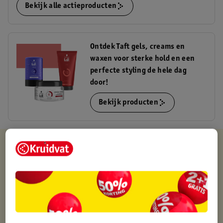
Bekijk alle actieproducten
Ontdek Taft gels, creams en
waxen voor sterke hold en een
perfecte styling de hele dag
door!
Bekijk producten
Kruidvat is altijd voordelig
Gratis ophalen in de winkel
Op werkdagen voor 22:00 uur besteld, volgende dag in huis
Gratis thuisbezorgd vanaf 50.00
Gratis retourneren binnen 30 dagen
Gratis punten met je Kruidvat kaart