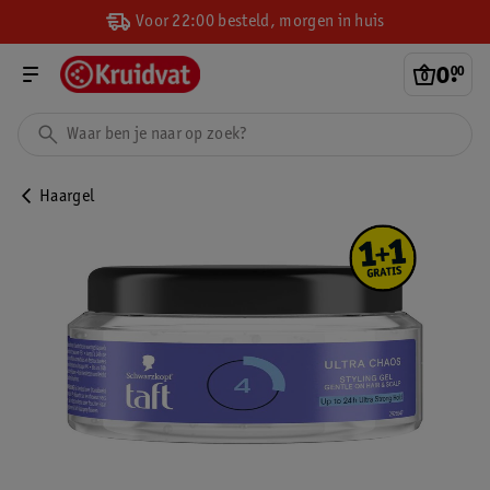
Voor 22:00 besteld, morgen in huis
0
.
00
Haargel