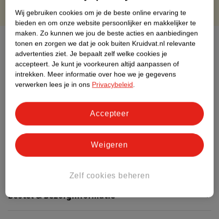
Wij gebruiken cookies om je de beste online ervaring te
bieden en om onze website persoonlijker en makkelijker te
maken.
Zo kunnen we jou de beste acties en aanbiedingen
Over dit product
tonen en zorgen we dat je ook buiten Kruidvat.nl relevante
advertenties ziet.
Je bepaalt zelf welke cookies je
Productinformatie
accepteert.
Je kunt je voorkeuren altijd aanpassen of
intrekken.
Meer informatie over hoe we je gegevens
verwerken lees je in ons
Privacybeleid
.
Etiketinformatie
Accepteer
Nature Impact Score
Dit product heeft (nog) geen Nature
Weigeren
Impact Score.
Meer informatie
Zelf cookies beheren
Bestel & Bezorginformatie