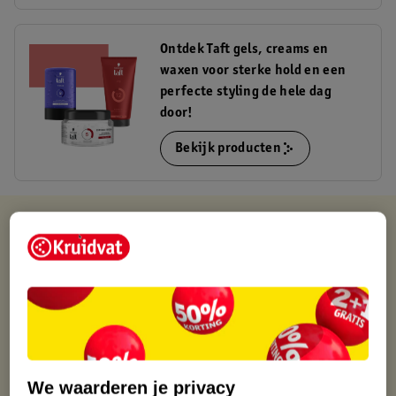
Ontdek Taft gels, creams en
waxen voor sterke hold en een
perfecte styling de hele dag
door!
Bekijk producten
Kruidvat is altijd voordelig
Gratis ophalen in de winkel
Op werkdagen voor 22:00 uur besteld, volgende dag in huis
Gratis thuisbezorgd vanaf 50.00
Gratis retourneren binnen 30 dagen
Gratis punten met je Kruidvat kaart
We waarderen je privacy