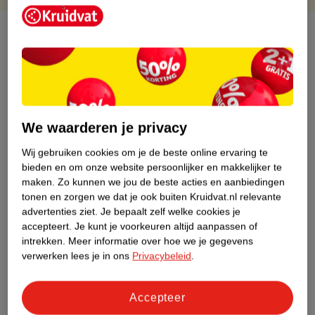
Over dit product
Productinformatie
Etiketinformatie
We waarderen je privacy
Nature Impact Score
Wij gebruiken cookies om je de beste online ervaring te
bieden en om onze website persoonlijker en makkelijker te
Dit product heeft (nog) geen Nature
maken.
Zo kunnen we jou de beste acties en aanbiedingen
Impact Score.
tonen en zorgen we dat je ook buiten Kruidvat.nl relevante
Meer informatie
advertenties ziet.
Je bepaalt zelf welke cookies je
accepteert.
Je kunt je voorkeuren altijd aanpassen of
intrekken.
Meer informatie over hoe we je gegevens
Bestel & Bezorginformatie
verwerken lees je in ons
Privacybeleid
.
Accepteer
Bekijk ook