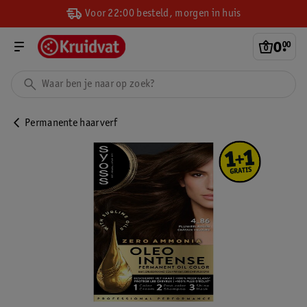
Voor 22:00 besteld, morgen in huis
0
.
00
Permanente haarverf