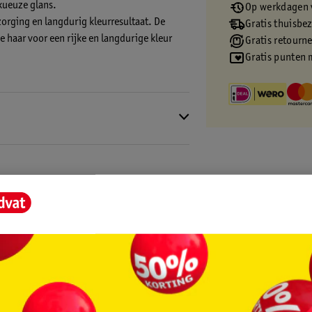
xueuze glans.
Op werkdagen v
orging en langdurig kleurresultaat. De
Gratis thuisbe
e haar voor een rijke en langdurige kleur
Gratis retourn
Gratis punten 
dezacht en glanzend maakt. Voor een intense
uring:
core.
zijdezacht gevoel
leurresultaat
ing?
sen haar. We raden aan om je haar 24 tot 48