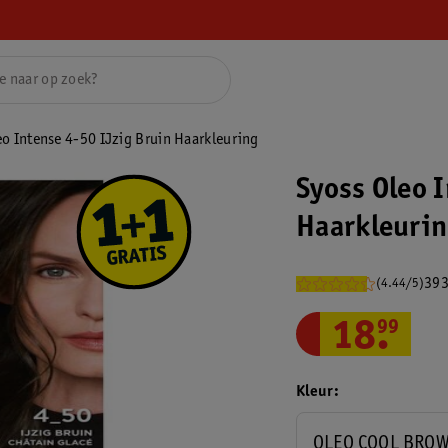
eo Intense 4-50 IJzig Bruin Haarkleuring
Syoss Oleo 
Haarkleuri
393
(4.44/5)
18
.
99
Kleur
OLEO COOL BRO