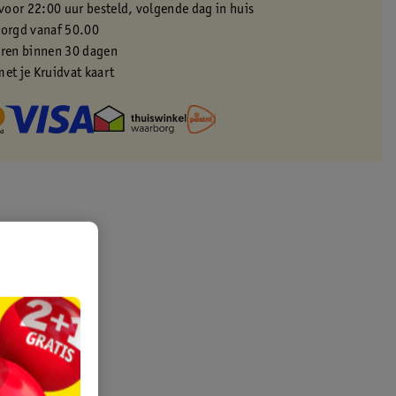
oor 22:00 uur besteld, volgende dag in huis
zorgd vanaf 50.00
eren binnen 30 dagen
met je Kruidvat kaart