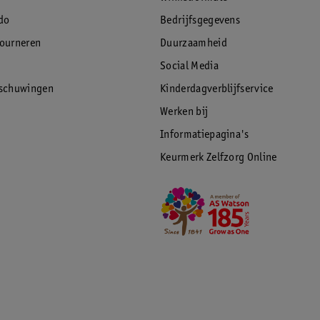
do
Bedrijfsgegevens
tourneren
Duurzaamheid
t water helder is. Breng vervolgens de
Social Media
nditioner twee minuten inwerken en spoel
rschuwingen
Kinderdagverblijfservice
Werken bij
Informatiepagina's
heid van je haarkleur langdurig te
Keurmerk Zelfzorg Online
meegeleverde gebruiksaanwijzing door. Voer