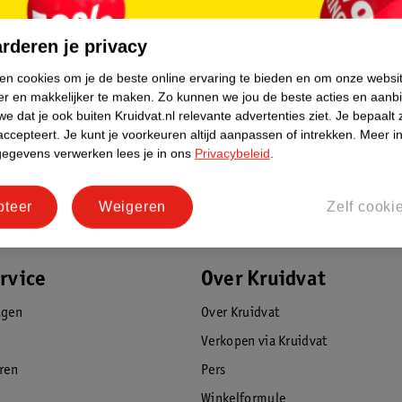
rderen je privacy
ken cookies om je de beste online ervaring te bieden en om onze websi
er en makkelijker te maken.
Zo kunnen we jou de beste acties en aanb
e dat je ook buiten Kruidvat.nl relevante advertenties ziet.
Je bepaalt 
accepteert.
Je kunt je voorkeuren altijd aanpassen of intrekken.
Meer in
ermen. Houd een horloge, timer of klok bij
gegevens verwerken lees je in ons
Privacybeleid
.
pteer
Weigeren
Zelf cooki
e verzegeling van de tube te doorboren met
catiefles en sluit de applicatiefles af.
 gemengd is en het in een gladde crème is
rvice
Over Kruidvat
ngen van het mengsel.
agen
Over Kruidvat
Verkopen via Kruidvat
oge, ongewassen haar. Lok voor lok. Verdeel
eren
Pers
 overal bedekt is. Laat het kleurmengsel
Winkelformule