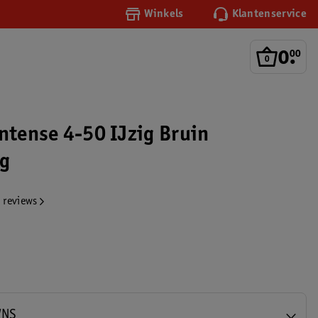
Winkels
Klantenservice
0
.
00
Intense 4-50 IJzig Bruin
ng
 reviews
WNS