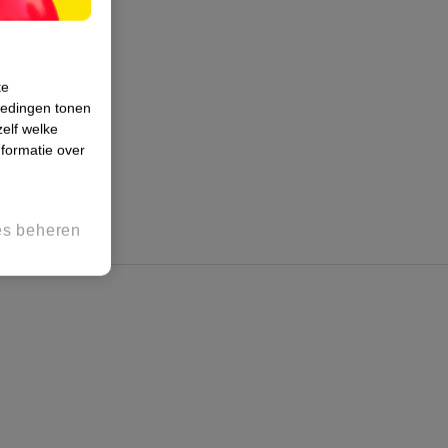
te
iedingen tonen
zelf welke
formatie over
es beheren