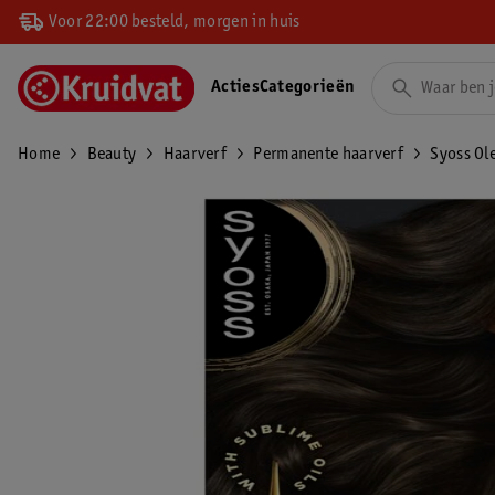
Voor 22:00 besteld, morgen in huis
Acties
Categorieën
Home
Beauty
Haarverf
Permanente haarverf
Syoss Ol