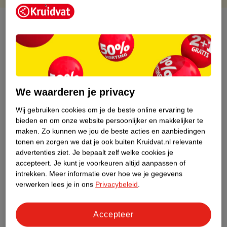
Over dit product
Productinformatie
Etiketinformatie
We waarderen je privacy
Nature Impact Score
Wij gebruiken cookies om je de beste online ervaring te
bieden en om onze website persoonlijker en makkelijker te
Dit product heeft (nog) geen Nature
maken.
Zo kunnen we jou de beste acties en aanbiedingen
Impact Score.
tonen en zorgen we dat je ook buiten Kruidvat.nl relevante
Meer informatie
advertenties ziet.
Je bepaalt zelf welke cookies je
accepteert.
Je kunt je voorkeuren altijd aanpassen of
intrekken.
Meer informatie over hoe we je gegevens
Bestel & Bezorginformatie
verwerken lees je in ons
Privacybeleid
.
Accepteer
Bekijk ook