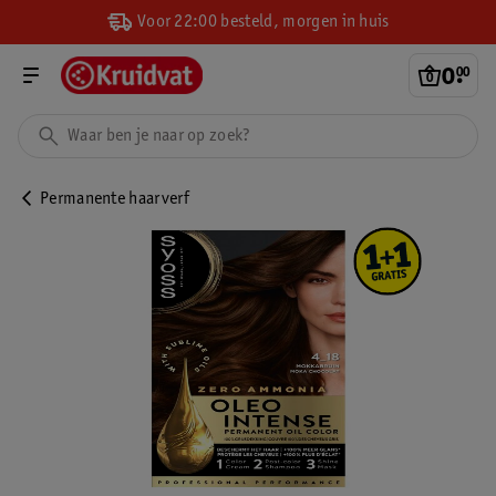
Voor 22:00 besteld, morgen in huis
0
.
00
Permanente haarverf