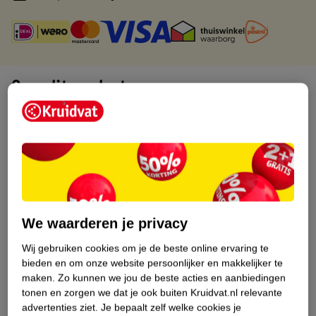
Over dit product
Productinformatie
Etiketinformatie
Nature Impact Score
We waarderen je privacy
Dit product heeft (nog) geen Nature
Impact Score.
Wij gebruiken cookies om je de beste online ervaring te
Meer informatie
bieden en om onze website persoonlijker en makkelijker te
maken.
Zo kunnen we jou de beste acties en aanbiedingen
tonen en zorgen we dat je ook buiten Kruidvat.nl relevante
advertenties ziet.
Je bepaalt zelf welke cookies je
Bestel & Bezorginformatie