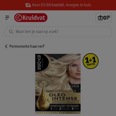
Voor 22:00 besteld, morgen in huis
0
.
00
Permanente haarverf