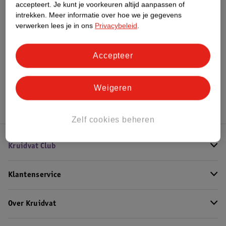
accepteert.
Je kunt je voorkeuren altijd aanpassen of
intrekken.
Meer informatie over hoe we je gegevens
verwerken lees je in ons
Privacybeleid
.
Bekijk ook
Accepteer
Meer
Syoss
Alle Permanente haarverf
Hoe controleren wij de reviews?
Weigeren
Zelf cookies beheren
Kruidvat Club
Klantenservice
Over Kruidvat