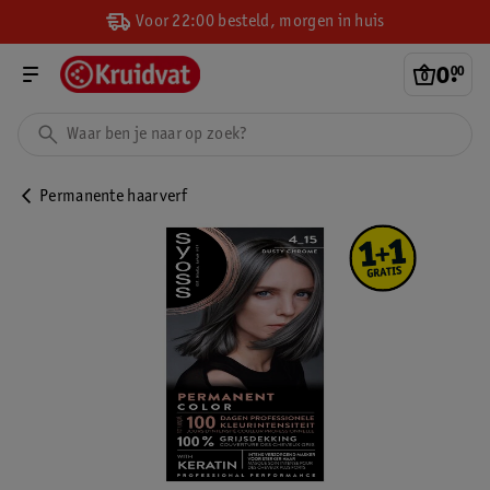
Voor 22:00 besteld, morgen in huis
0
.
00
Permanente haarverf