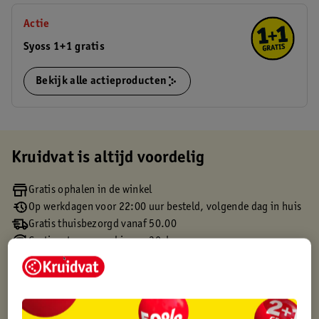
Actie
Syoss 1+1 gratis
Bekijk alle actieproducten
Kruidvat is altijd voordelig
Gratis ophalen in de winkel
Op werkdagen voor 22:00 uur besteld, volgende dag in huis
Gratis thuisbezorgd vanaf 50.00
Gratis retourneren binnen 30 dagen
Gratis punten met je Kruidvat kaart