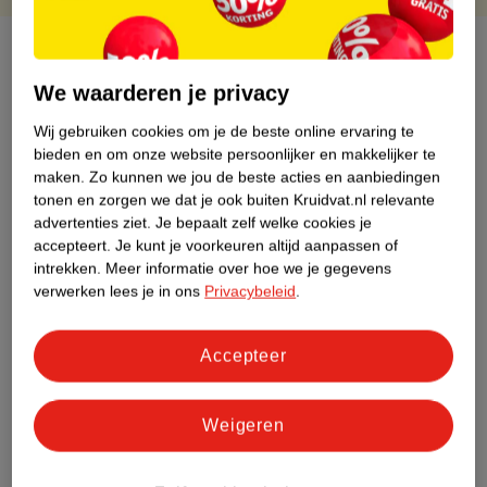
Over dit product
We waarderen je privacy
Productinformatie
Wij gebruiken cookies om je de beste online ervaring te
bieden en om onze website persoonlijker en makkelijker te
Etiketinformatie
maken.
Zo kunnen we jou de beste acties en aanbiedingen
tonen en zorgen we dat je ook buiten Kruidvat.nl relevante
advertenties ziet.
Je bepaalt zelf welke cookies je
Nature Impact Score
accepteert.
Je kunt je voorkeuren altijd aanpassen of
Dit product heeft (nog) geen Nature
intrekken.
Meer informatie over hoe we je gegevens
Impact Score.
verwerken lees je in ons
Privacybeleid
.
Meer informatie
Accepteer
Bestel & Bezorginformatie
Weigeren
Bekijk ook