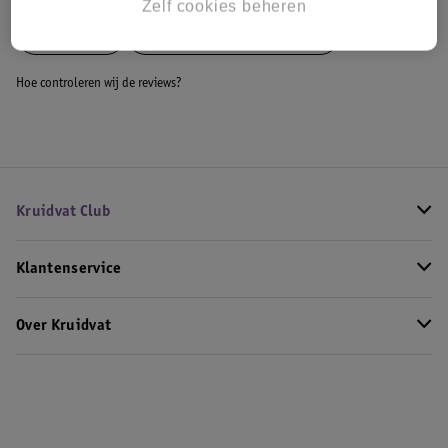
Zelf cookies beheren
Meer
Syoss
Alle Permanente haarverf
Hoe controleren wij de reviews?
Kruidvat Club
Klantenservice
Over Kruidvat