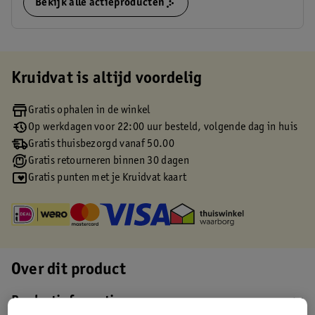
Bekijk alle actieproducten
Kruidvat is altijd voordelig
Gratis ophalen in de winkel
Op werkdagen voor 22:00 uur besteld, volgende dag in huis
Gratis thuisbezorgd vanaf 50.00
Gratis retourneren binnen 30 dagen
Gratis punten met je Kruidvat kaart
Over dit product
Productinformatie