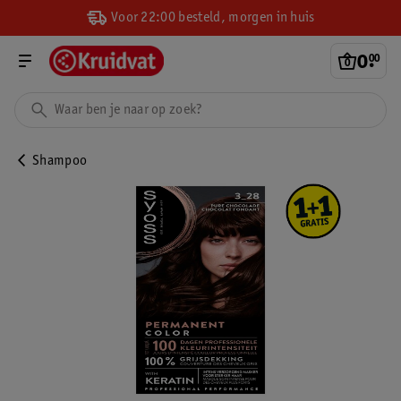
Voor 22:00 besteld, morgen in huis
0
.
00
Shampoo