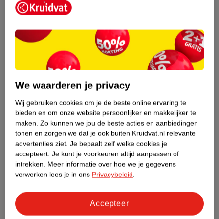
Etiketinformatie
Nature Impact Score
Dit product heeft (nog) geen Nature
Impact Score.
We waarderen je privacy
Meer informatie
Wij gebruiken cookies om je de beste online ervaring te
bieden en om onze website persoonlijker en makkelijker te
maken.
Zo kunnen we jou de beste acties en aanbiedingen
Bestel & Bezorginformatie
tonen en zorgen we dat je ook buiten Kruidvat.nl relevante
advertenties ziet.
Je bepaalt zelf welke cookies je
accepteert.
Je kunt je voorkeuren altijd aanpassen of
Bekijk ook
intrekken.
Meer informatie over hoe we je gegevens
verwerken lees je in ons
Privacybeleid
.
Meer
Syoss
Alle Shampoo
Accepteer
Hoe controleren wij de reviews?