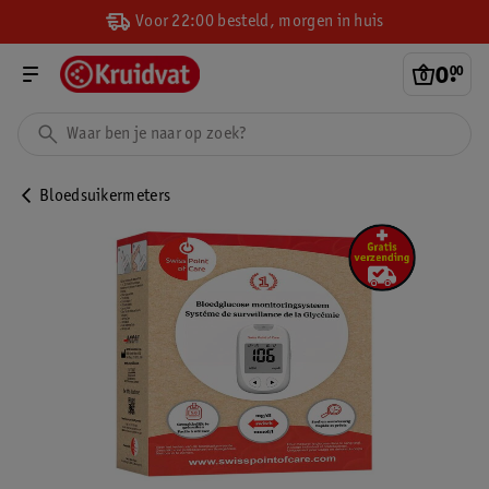
Voor 22:00 besteld, morgen in huis
0
.
00
Bloedsuikermeters