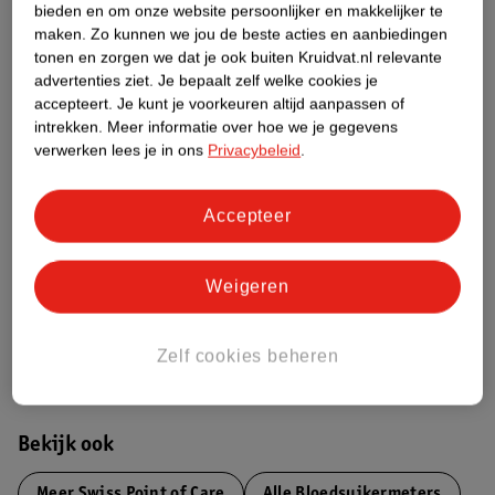
Over dit product
bieden en om onze website persoonlijker en makkelijker te
maken.
Zo kunnen we jou de beste acties en aanbiedingen
tonen en zorgen we dat je ook buiten Kruidvat.nl relevante
Productinformatie
advertenties ziet.
Je bepaalt zelf welke cookies je
accepteert.
Je kunt je voorkeuren altijd aanpassen of
Etiketinformatie
intrekken.
Meer informatie over hoe we je gegevens
verwerken lees je in ons
Privacybeleid
.
Nature Impact Score
Accepteer
Dit product heeft (nog) geen Nature
Impact Score.
Meer informatie
Weigeren
Zelf cookies beheren
Bestel & Bezorginformatie
Bekijk ook
Meer
Swiss Point of Care
Alle Bloedsuikermeters