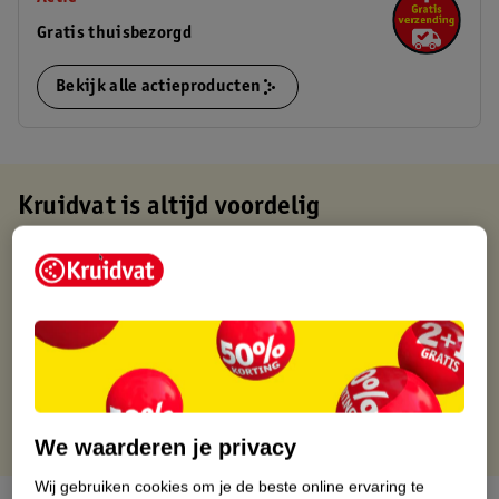
Gratis thuisbezorgd
Bekijk alle actieproducten
Kruidvat is altijd voordelig
Gratis ophalen in de winkel
Op werkdagen voor 22:00 uur besteld, volgende dag in huis
Gratis thuisbezorgd vanaf 50.00
Gratis retourneren binnen 30 dagen
Gratis punten met je Kruidvat kaart
We waarderen je privacy
Wij gebruiken cookies om je de beste online ervaring te