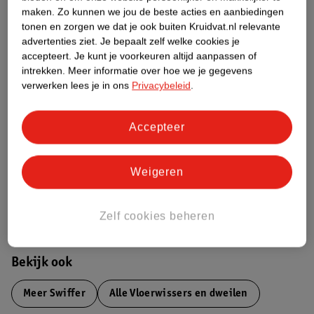
maken.
Zo kunnen we jou de beste acties en aanbiedingen
Productinformatie
tonen en zorgen we dat je ook buiten Kruidvat.nl relevante
advertenties ziet.
Je bepaalt zelf welke cookies je
accepteert.
Je kunt je voorkeuren altijd aanpassen of
Etiketinformatie
intrekken.
Meer informatie over hoe we je gegevens
verwerken lees je in ons
Privacybeleid
.
Nature Impact Score
Dit product heeft (nog) geen Nature
Accepteer
Impact Score.
Meer informatie
Weigeren
Bestel & Bezorginformatie
Zelf cookies beheren
Bekijk ook
Meer
Swiffer
Alle Vloerwissers en dweilen