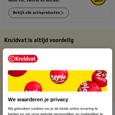
Ambi Pur, Swiffer en Antikal
Bekijk alle actieproducten
Kruidvat is altijd voordelig
Gratis ophalen in de winkel
Op werkdagen voor 22:00 uur besteld, volgende dag in huis
Gratis thuisbezorgd vanaf 50.00
Gratis retourneren binnen 30 dagen
Gratis punten met je Kruidvat kaart
We waarderen je privacy
Wij gebruiken cookies om je de beste online ervaring te
Over dit product
bieden en om onze website persoonlijker en makkelijker te