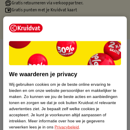
Gratis retourneren via verkooppartner.
Gratis punten met je Kruidvat kaart
Over dit product
Productinformatie
We waarderen je privacy
Etiketinformatie
Wij gebruiken cookies om je de beste online ervaring te
bieden en om onze website persoonlijker en makkelijker te
Nature Impact Score
maken.
Zo kunnen we jou de beste acties en aanbiedingen
tonen en zorgen we dat je ook buiten Kruidvat.nl relevante
Dit product heeft (nog) geen Nature
advertenties ziet.
Je bepaalt zelf welke cookies je
Impact Score.
accepteert.
Je kunt je voorkeuren altijd aanpassen of
Meer informatie
intrekken.
Meer informatie over hoe we je gegevens
verwerken lees je in ons
Privacybeleid
.