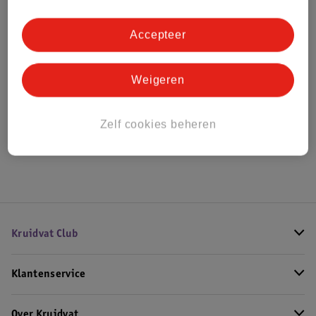
Bestel & Bezorginformatie
Accepteer
Bekijk ook
Weigeren
Meer
Sundo
Alle Balanstrainer
Zelf cookies beheren
Hoe controleren wij de reviews?
Kruidvat Club
Klantenservice
Over Kruidvat