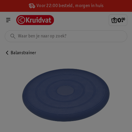
Voor 22:00 besteld, morgen in huis
0
.
00
Balanstrainer