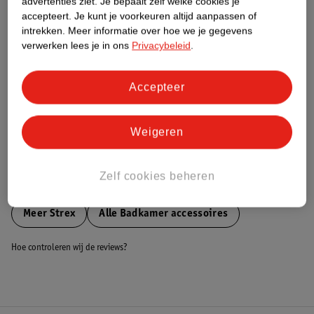
advertenties ziet.
Je bepaalt zelf welke cookies je
accepteert.
Je kunt je voorkeuren altijd aanpassen of
Nature Impact Score
intrekken.
Meer informatie over hoe we je gegevens
Dit product heeft (nog) geen Nature
verwerken lees je in ons
Privacybeleid
.
Impact Score.
Meer informatie
Accepteer
Bestel & Bezorginformatie
Weigeren
Zelf cookies beheren
Bekijk ook
Meer
Strex
Alle Badkamer accessoires
Hoe controleren wij de reviews?