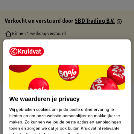
Verkocht en verstuurd door
SBD Trading B.V.
Binnen 1 werkdag verstuurd
Gratis thuisbezorgd
Gratis retourneren via verkooppartner.
Gratis punten met je Kruidvat kaart
Over dit product
We waarderen je privacy
Productinformatie
Wij gebruiken cookies om je de beste online ervaring te
bieden en om onze website persoonlijker en makkelijker te
maken.
Zo kunnen we jou de beste acties en aanbiedingen
Etiketinformatie
tonen en zorgen we dat je ook buiten Kruidvat.nl relevante