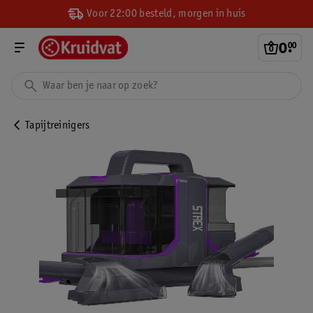
Voor 22:00 besteld, morgen in huis
0
.
00
Tapijtreinigers