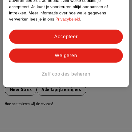
advertenties ziet.
Je bepaalt zelf welke cookies je
accepteert.
Je kunt je voorkeuren altijd aanpassen of
Nature Impact Score
intrekken.
Meer informatie over hoe we je gegevens
Dit product heeft (nog) geen Nature
verwerken lees je in ons
Privacybeleid
.
Impact Score.
Meer informatie
Accepteer
Bestel & Bezorginformatie
Weigeren
Zelf cookies beheren
Bekijk ook
Meer
Strex
Alle Tapijtreinigers
Hoe controleren wij de reviews?