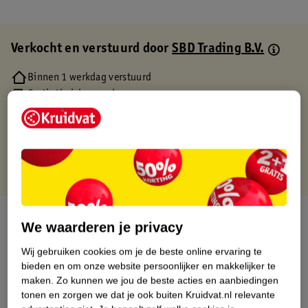
Verkocht en verstuurd door
SBD Trading B.V.
Binnen 1 werkdag verstuurd
Gratis thuisbezorgd
Gratis retourneren via verkooppartner.
Gratis punten met je Kruidvat kaart
Over dit product
We waarderen je privacy
Productinformatie
Wij gebruiken cookies om je de beste online ervaring te
bieden en om onze website persoonlijker en makkelijker te
maken.
Zo kunnen we jou de beste acties en aanbiedingen
Etiketinformatie
tonen en zorgen we dat je ook buiten Kruidvat.nl relevante