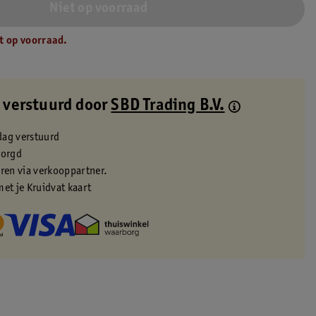
Niet op voorraad
t op voorraad.
 verstuurd door
SBD Trading B.V.
dag verstuurd
zorgd
eren via verkooppartner.
met je Kruidvat kaart