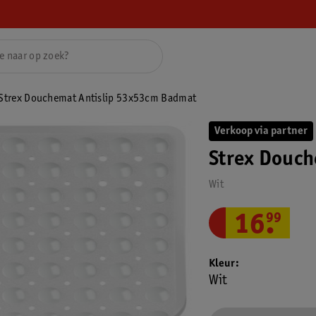
Strex Douchemat Antislip 53x53cm Badmat
Verkoop via partner
Strex Douc
Wit
16
.
99
Kleur
Wit