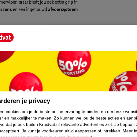
ervloer, maar biedt jou ook extra grip in
ussens
en een ingebouwd
afvoersysteem
ijnvrij kunt staan. Deze antislip badmat is
dens het badderen en douchen.
past toch makkelijk in de meeste
e te klein en maak je de meest smalle
core.
at extra goed op zijn plaats gehouden!
rderen je privacy
ken cookies om je de beste online ervaring te bieden en om onze websi
er en makkelijker te maken.
Zo kunnen we jou de beste acties en aanb
e dat je ook buiten Kruidvat.nl relevante advertenties ziet.
Je bepaalt 
accepteert.
Je kunt je voorkeuren altijd aanpassen of intrekken.
Meer in