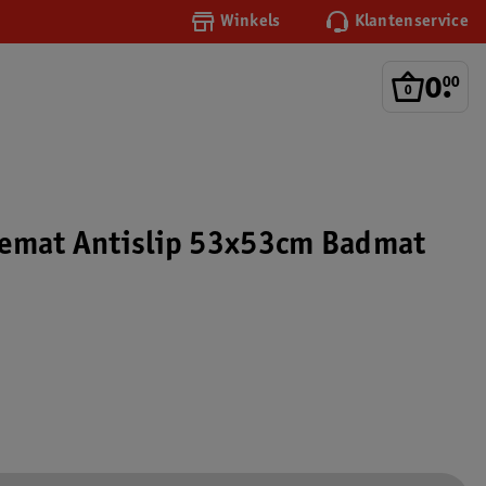
Winkels
Klantenservice
0
.
00
hemat Antislip 53x53cm Badmat