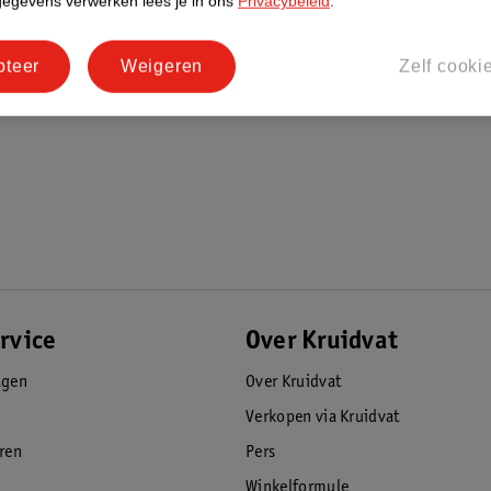
gegevens verwerken lees je in ons
Privacybeleid
.
pteer
Weigeren
Zelf cooki
elijk af laten stromen. Zo is de mat
adkuip schoon.
oor de optimale grip, zelfs bij gebruik van
perkt tot een minimum.
de wasmachine! Kies voor een mild
rvice
Over Kruidvat
 helemaal schoon? Laat de douchemat
agen
Over Kruidvat
Verkopen via Kruidvat
PA’s!
eren
Pers
Winkelformule