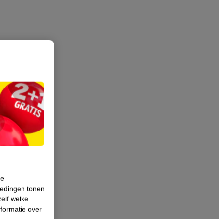
te
iedingen tonen
zelf welke
formatie over