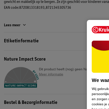
gewicht en makkelijk op te bergen. Ze zijn geschikt voor kinderen va
EAN code:8720813318193,8721345305736
Lees meer
Etiketinformatie
Nature Impact Score
Dit product heeft (nog) geen Nature Impact S
Meer informatie
We waa
Wij gebrui
persoonlijk
en zorgen w
Bestel & Bezorginformatie
cookies je 