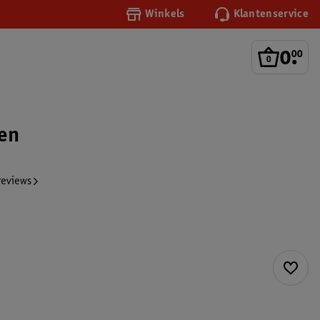
Winkels
Klantenservice
0
.
00
en
reviews