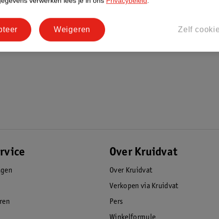
gegevens verwerken lees je in ons
Privacybeleid
.
pteer
Weigeren
Zelf cooki
rvice
Over Kruidvat
agen
Over Kruidvat
Verkopen via Kruidvat
eren
Pers
Winkelformule