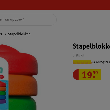
ts
Stapelblokken
Stapelblokk
5 stuks
19 
(4.68/5)
19
.
99