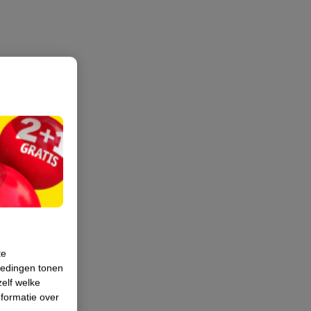
te
iedingen tonen
zelf welke
formatie over