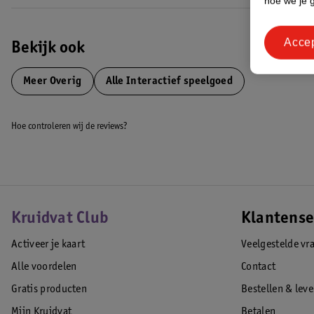
hoe we je 
Acce
Bekijk ook
Meer
Overig
Alle Interactief speelgoed
Hoe controleren wij de reviews?
Kruidvat Club
Klantense
Activeer je kaart
Veelgestelde vr
Alle voordelen
Contact
Gratis producten
Bestellen & lev
Mijn Kruidvat
Betalen