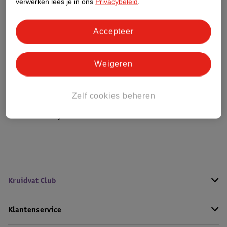
verwerken lees je in ons
Privacybeleid
.
Bestel & Bezorginformatie
Accepteer
Weigeren
Bekijk ook
Meer
Overig
Alle Interactief speelgoed
Zelf cookies beheren
Hoe controleren wij de reviews?
Kruidvat Club
Klantenservice