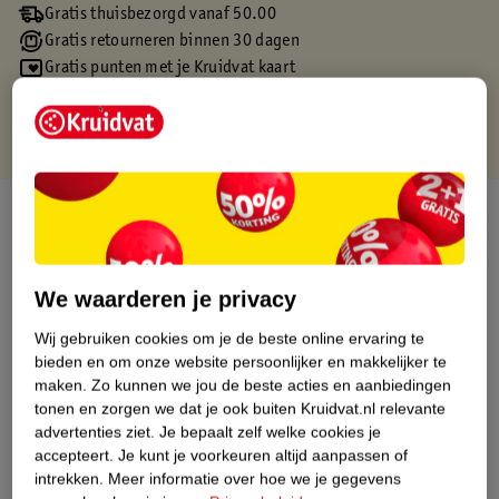
Gratis thuisbezorgd vanaf 50.00
Gratis retourneren binnen 30 dagen
Gratis punten met je Kruidvat kaart
Over dit product
Productinformatie
We waarderen je privacy
Etiketinformatie
Wij gebruiken cookies om je de beste online ervaring te
bieden en om onze website persoonlijker en makkelijker te
maken.
Zo kunnen we jou de beste acties en aanbiedingen
Nature Impact Score
tonen en zorgen we dat je ook buiten Kruidvat.nl relevante
Dit product heeft (nog) geen Nature
advertenties ziet.
Je bepaalt zelf welke cookies je
Impact Score.
accepteert.
Je kunt je voorkeuren altijd aanpassen of
Meer informatie
intrekken.
Meer informatie over hoe we je gegevens