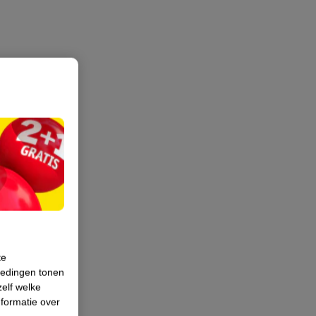
te
iedingen tonen
zelf welke
formatie over