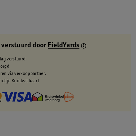
 verstuurd door
FieldYards
dag verstuurd
zorgd
eren via verkooppartner.
met je Kruidvat kaart