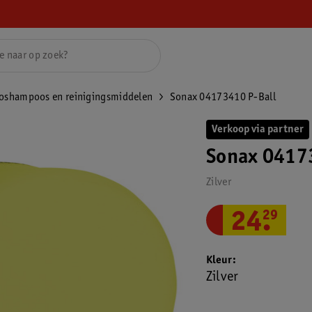
oshampoos en reinigingsmiddelen
Sonax 04173410 P-Ball
Verkoop via partner
Sonax 0417
Zilver
24
.
29
Kleur
Zilver