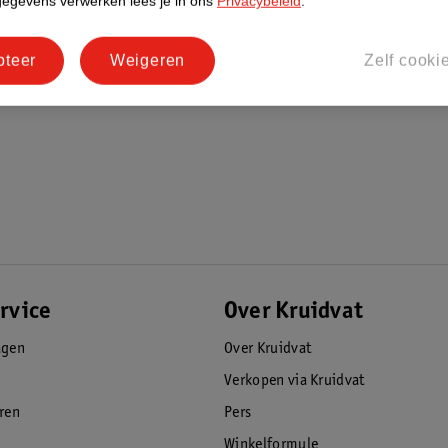
gegevens verwerken lees je in ons
Privacybeleid
.
pteer
Weigeren
Zelf cooki
rvice
Over Kruidvat
agen
Over Kruidvat
Verkopen via Kruidvat
eren
Pers
Winkelformule