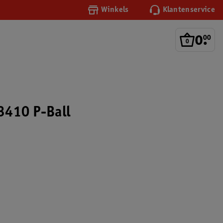
Winkels
Klantenservice
0
.
00
3410 P-Ball