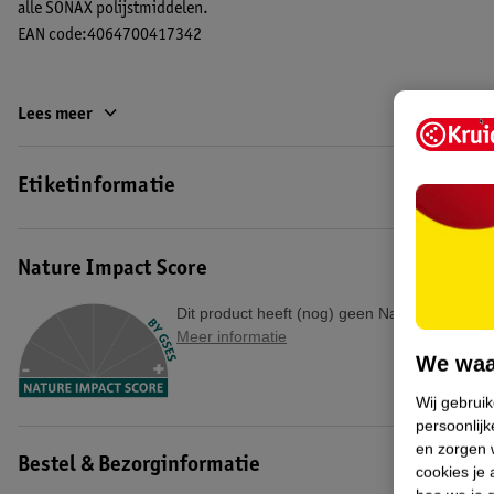
alle SONAX polijstmiddelen.
EAN code:4064700417342
Lees meer
Etiketinformatie
Nature Impact Score
Dit product heeft (nog) geen Nature Impact S
Meer informatie
We waa
Wij gebrui
persoonlijk
en zorgen w
Bestel & Bezorginformatie
cookies je 