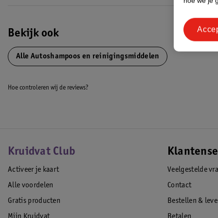
hoe we je 
Acce
Bekijk ook
Alle Autoshampoos en reinigingsmiddelen
Hoe controleren wij de reviews?
Kruidvat Club
Klantense
Activeer je kaart
Veelgestelde vr
Alle voordelen
Contact
Gratis producten
Bestellen & lev
Mijn Kruidvat
Betalen