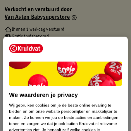
Verkocht en verstuurd door
Van Asten Babysuperstore
Binnen 1 werkdag verstuurd
Gratis thuisbezorgd
Gratis retourneren via verkooppartner.
Gratis punten met je Kruidvat kaart
Over dit product
We waarderen je privacy
Productinformatie
Wij gebruiken cookies om je de beste online ervaring te
bieden en om onze website persoonlijker en makkelijker te
maken.
Zo kunnen we jou de beste acties en aanbiedingen
Etiketinformatie
tonen en zorgen we dat je ook buiten Kruidvat.nl relevante
advertenties ziet.
Je bepaalt zelf welke cookies je