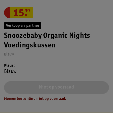
15
.
99
Verkoop via partner
Snoozebaby Organic Nights
Voedingskussen
Blauw
Kleur
Blauw
Niet op voorraad
Momenteel online niet op voorraad.