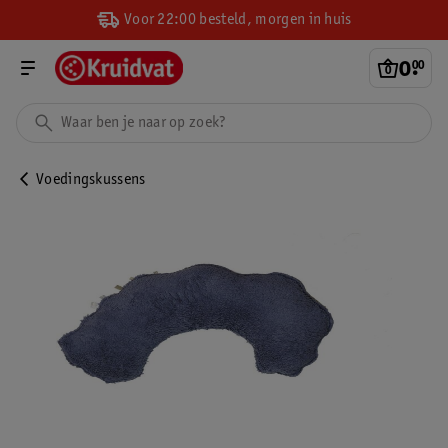
Voor 22:00 besteld, morgen in huis
0
.
00
Voedingskussens