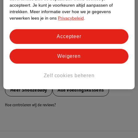
accepteert.
Je kunt je voorkeuren altijd aanpassen of
Nature Impact Score
intrekken.
Meer informatie over hoe we je gegevens
Dit product heeft (nog) geen Nature
verwerken lees je in ons
Privacybeleid
.
Impact Score.
Meer informatie
Accepteer
Bestel & Bezorginformatie
Weigeren
Zelf cookies beheren
Bekijk ook
Meer
Snoozebaby
Alle Voedingskussens
Hoe controleren wij de reviews?