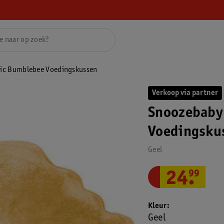
ic Bumblebee Voedingskussen
Verkoop via partner
Snoozebaby
Voedingsku
Geel
24
.
99
Kleur
Geel