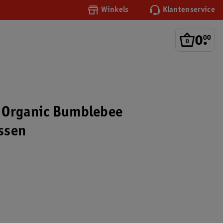
Winkels
Klantenservice
0
.
00
 Organic Bumblebee
ssen