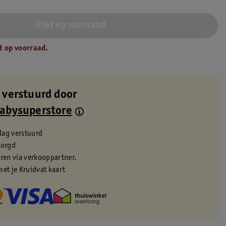
Niet op voorraad
t op voorraad.
 verstuurd door
Babysuperstore
dag verstuurd
zorgd
eren via verkooppartner.
met je Kruidvat kaart