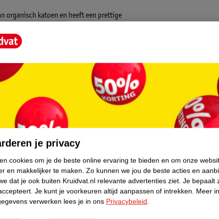
n organisch katoen en heeft een prettige
ssen als ondersteuning tijdens het voeden
 je rug. Het kussen is namelijk op elke
core.
rderen je privacy
ken cookies om je de beste online ervaring te bieden en om onze websi
er en makkelijker te maken.
Zo kunnen we jou de beste acties en aanb
e dat je ook buiten Kruidvat.nl relevante advertenties ziet.
Je bepaalt 
accepteert.
Je kunt je voorkeuren altijd aanpassen of intrekken.
Meer in
gegevens verwerken lees je in ons
Privacybeleid
.