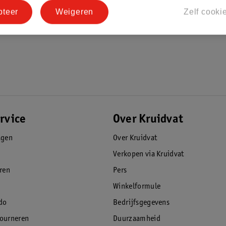
pteer
Weigeren
Zelf cooki
rvice
Over Kruidvat
agen
Over Kruidvat
Verkopen via Kruidvat
eren
Pers
Winkelformule
do
Bedrijfsgegevens
tourneren
Duurzaamheid