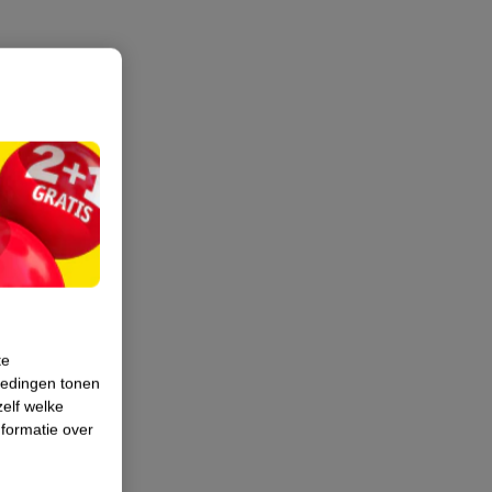
te
iedingen tonen
zelf welke
formatie over