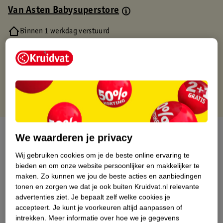
Van Asten Babysuperstore
Binnen 1 werkdag verstuurd
Gratis thuisbezorgd
Gratis retourneren via verkooppartner.
Gratis punten met je Kruidvat kaart
Over dit product
We waarderen je privacy
Productinformatie
Wij gebruiken cookies om je de beste online ervaring te
bieden en om onze website persoonlijker en makkelijker te
maken.
Zo kunnen we jou de beste acties en aanbiedingen
Nature Impact Score
tonen en zorgen we dat je ook buiten Kruidvat.nl relevante
advertenties ziet.
Je bepaalt zelf welke cookies je
Dit product heeft (nog) geen Nature
accepteert.
Je kunt je voorkeuren altijd aanpassen of
Impact Score.
intrekken.
Meer informatie over hoe we je gegevens
Meer informatie