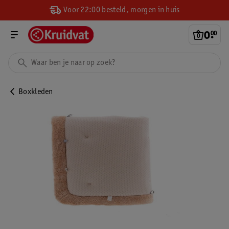
Voor 22:00 besteld, morgen in huis
0
.
00
Boxkleden