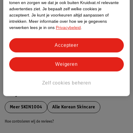
tonen en zorgen we dat je ook buiten Kruidvat.nl relevante
Etiketinformatie
advertenties ziet.
Je bepaalt zelf welke cookies je
accepteert.
Je kunt je voorkeuren altijd aanpassen of
intrekken.
Meer informatie over hoe we je gegevens
Nature Impact Score
verwerken lees je in ons
Privacybeleid
.
Dit product heeft (nog) geen Nature
Impact Score.
Accepteer
Meer informatie
Weigeren
Bestel & Bezorginformatie
Zelf cookies beheren
Bekijk ook
Meer
SKIN1004
Alle Korean Skincare
Hoe controleren wij de reviews?