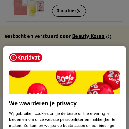
Shop hier
Verkocht en verstuurd door
Beauty Korea
Binnen 1 werkdag verstuurd
Gratis thuisbezorgd
Gratis retourneren via verkooppartner.
Gratis punten met je Kruidvat kaart
We waarderen je privacy
Over dit product
Wij gebruiken cookies om je de beste online ervaring te
bieden en om onze website persoonlijker en makkelijker te
Productinformatie
maken.
Zo kunnen we jou de beste acties en aanbiedingen