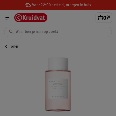
Voor 22:00 besteld, morgen in huis
0
.
00
Toner