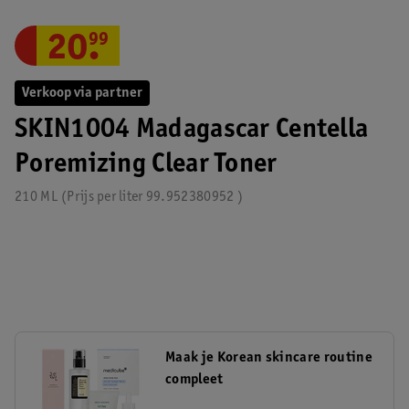
20
.
99
Verkoop via partner
SKIN1004 Madagascar Centella
Poremizing Clear Toner
210 ML
Prijs per
liter
99.952380952
Maak je Korean skincare routine
compleet