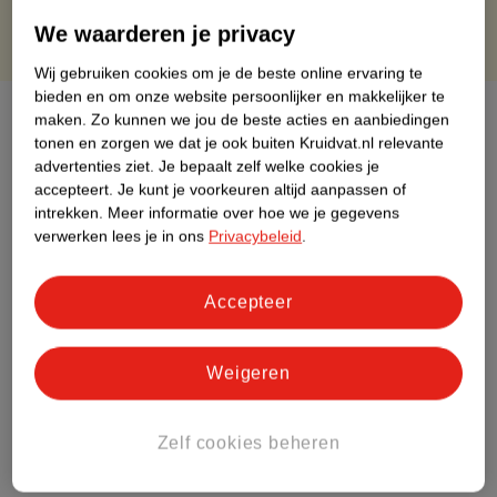
We waarderen je privacy
Wij gebruiken cookies om je de beste online ervaring te
bieden en om onze website persoonlijker en makkelijker te
Over dit product
maken.
Zo kunnen we jou de beste acties en aanbiedingen
tonen en zorgen we dat je ook buiten Kruidvat.nl relevante
Productinformatie
advertenties ziet.
Je bepaalt zelf welke cookies je
accepteert.
Je kunt je voorkeuren altijd aanpassen of
intrekken.
Meer informatie over hoe we je gegevens
Etiketinformatie
verwerken lees je in ons
Privacybeleid
.
Nature Impact Score
Accepteer
Dit product heeft (nog) geen Nature
Impact Score.
Weigeren
Meer informatie
Zelf cookies beheren
Bestel & Bezorginformatie