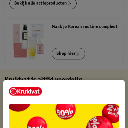
Bekijk alle actieproducten
Maak je Korean routine compleet
Shop hier
Kruidvat is altijd voordelig
Gratis ophalen in de winkel
Op werkdagen voor 22:00 uur besteld, volgende dag in huis
Gratis thuisbezorgd vanaf 50.00
Gratis retourneren binnen 30 dagen
Gratis punten met je Kruidvat kaart