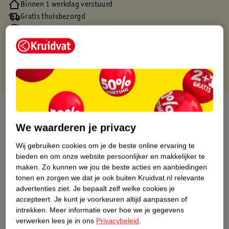
Binnen 1 werkdag verstuurd
Gratis thuisbezorgd
Gratis retourneren via verkooppartner.
Gratis punten met je Kruidvat kaart
Over dit product
We waarderen je privacy
Productinformatie
Wij gebruiken cookies om je de beste online ervaring te
bieden en om onze website persoonlijker en makkelijker te
Nature Impact Score
maken.
Zo kunnen we jou de beste acties en aanbiedingen
tonen en zorgen we dat je ook buiten Kruidvat.nl relevante
Dit product heeft (nog) geen Nature
advertenties ziet.
Je bepaalt zelf welke cookies je
Impact Score.
accepteert.
Je kunt je voorkeuren altijd aanpassen of
Meer informatie
intrekken.
Meer informatie over hoe we je gegevens
verwerken lees je in ons
Privacybeleid
.