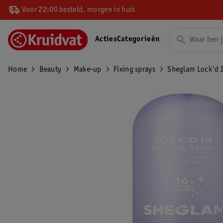
Voor 22:00 besteld, morgen in huis
Acties
Categorieën
Home
Beauty
Make-up
Fixing sprays
Sheglam Lock'd I