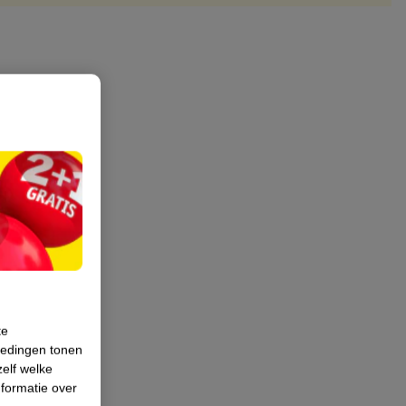
te
iedingen tonen
zelf welke
formatie over