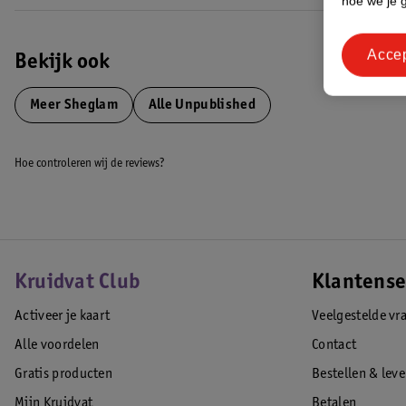
hoe we je 
Acce
Bekijk ook
Meer
Sheglam
Alle Unpublished
Hoe controleren wij de reviews?
Kruidvat Club
Klantense
Activeer je kaart
Veelgestelde vr
Alle voordelen
Contact
Gratis producten
Bestellen & lev
Mijn Kruidvat
Betalen