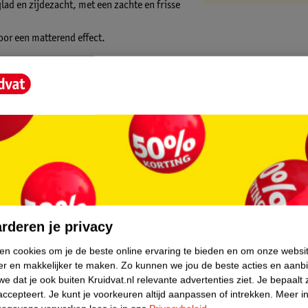
lad en zijdezacht, met een zachte en frisse
oor een matterend effect.
 hele gezicht.
core.
rderen je privacy
ken cookies om je de beste online ervaring te bieden en om onze websi
er en makkelijker te maken.
Zo kunnen we jou de beste acties en aanb
e dat je ook buiten Kruidvat.nl relevante advertenties ziet.
Je bepaalt 
accepteert.
Je kunt je voorkeuren altijd aanpassen of intrekken.
Meer in