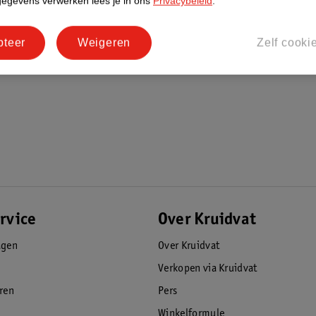
gegevens verwerken lees je in ons
Privacybeleid
.
pteer
Weigeren
Zelf cooki
rvice
Over Kruidvat
agen
Over Kruidvat
Verkopen via Kruidvat
eren
Pers
Winkelformule