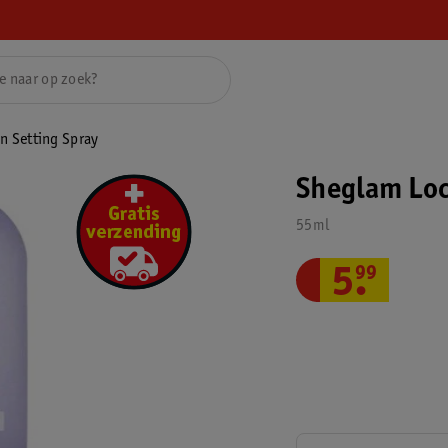
n Setting Spray
Sheglam Loc
55ml
5
.
99