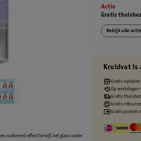
Actie
Gratis thuisbe
Bekijk alle act
Kruidvat is 
Gratis ophalen
Op werkdagen v
Gratis thuisbe
Gratis retourn
Gratis punten 
n matterend effect terwijl het glans onder