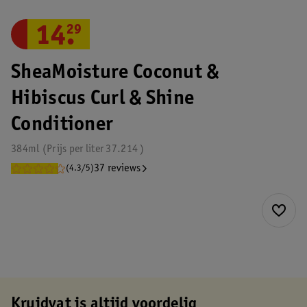
14
.
29
SheaMoisture Coconut &
Hibiscus Curl & Shine
Conditioner
384ml
Prijs per
liter
37.214
37 reviews
(4.3/5)
Kruidvat is altijd voordelig