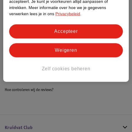
accepteert.
Je kunt je voorkeuren altijd aanpassen of
Dit product heeft (nog) geen Nature
intrekken.
Meer informatie over hoe we je gegevens
Impact Score.
verwerken lees je in ons
Privacybeleid
.
Meer informatie
Accepteer
Bestel & Bezorginformatie
Weigeren
Bekijk ook
Zelf cookies beheren
Meer
SheaMoisture
Alle Conditioner
Hoe controleren wij de reviews?
Kruidvat Club