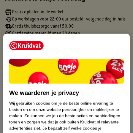
Gratis ophalen in de winkel
Op werkdagen voor 22:00 uur besteld, volgende dag in huis
Gratis thuisbezorgd vanaf 50.00
Gratis retourneren binnen 30 dagen
Gratis punten met je Kruidvat kaart
Over dit product
We waarderen je privacy
Productinformatie
Wij gebruiken cookies om je de beste online ervaring te
bieden en om onze website persoonlijker en makkelijker te
Etiketinformatie
maken.
Zo kunnen we jou de beste acties en aanbiedingen
tonen en zorgen we dat je ook buiten Kruidvat.nl relevante
Nature Impact Score
advertenties ziet.
Je bepaalt zelf welke cookies je