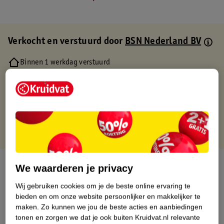
Verkocht en verstuurd door
BSN Nederland BV
Binnen 1 werkdag verstuurd
Gratis thuisbezorgd
Gratis retourneren via verkooppartner.
Gratis punten met je Kruidvat kaart
Over dit product
We waarderen je privacy
Wij gebruiken cookies om je de beste online ervaring te
Productinformatie
bieden en om onze website persoonlijker en makkelijker te
maken.
Zo kunnen we jou de beste acties en aanbiedingen
Etiketinformatie
tonen en zorgen we dat je ook buiten Kruidvat.nl relevante