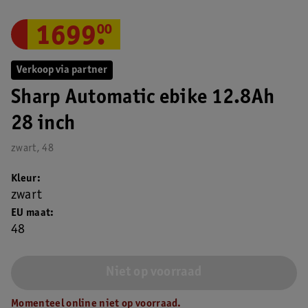
1699
.
00
Verkoop via partner
Sharp Automatic ebike 12.8Ah
28 inch
zwart, 48
Kleur
zwart
EU maat
48
Niet op voorraad
Momenteel online niet op voorraad.