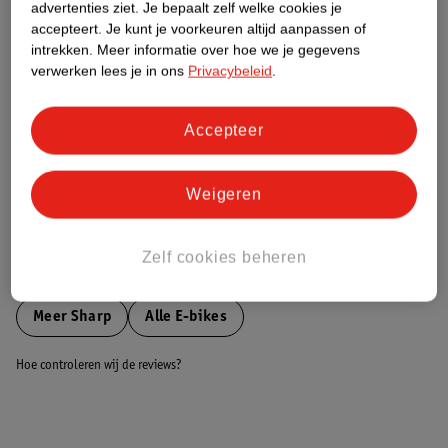
advertenties ziet.
Je bepaalt zelf welke cookies je
accepteert.
Je kunt je voorkeuren altijd aanpassen of
Nature Impact Score
intrekken.
Meer informatie over hoe we je gegevens
verwerken lees je in ons
Privacybeleid
.
Dit product heeft (nog) geen Nature
Impact Score.
Meer informatie
Accepteer
Weigeren
Bestel & Bezorginformatie
Zelf cookies beheren
Bekijk ook
Meer
Sharp
Alle E-bikes
Hoe controleren wij de reviews?