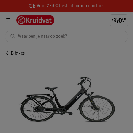
Voor 22:00 besteld, morgen in huis
0
.
00
E-bikes