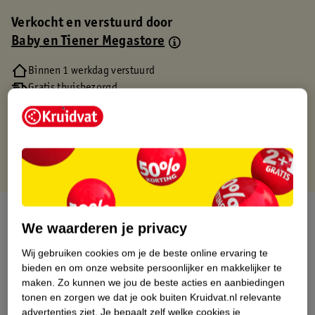
Verkocht en verstuurd door
Baby en Tiener Megastore
Binnen 1 werkdag verstuurd
Gratis thuisbezorgd
Gratis retourneren via verkooppartner.
Gratis punten met je Kruidvat kaart
Over dit product
We waarderen je privacy
Productinformatie
Wij gebruiken cookies om je de beste online ervaring te
bieden en om onze website persoonlijker en makkelijker te
maken.
Zo kunnen we jou de beste acties en aanbiedingen
Etiketinformatie
tonen en zorgen we dat je ook buiten Kruidvat.nl relevante
advertenties ziet.
Je bepaalt zelf welke cookies je