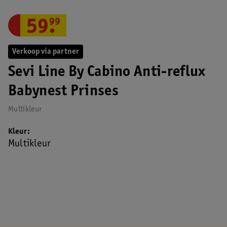
59
.
99
Verkoop via partner
Sevi Line By Cabino Anti-reflux
Babynest Prinses
Multikleur
Kleur
Multikleur