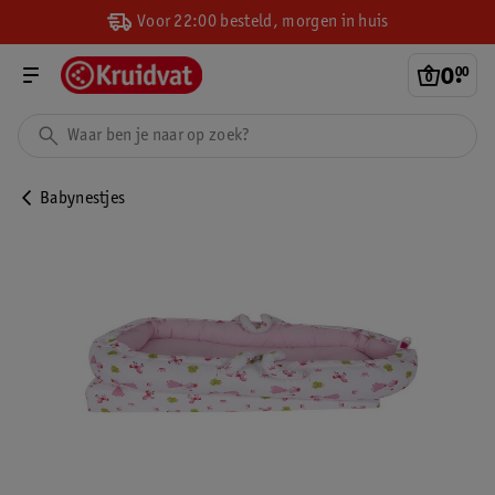
Voor 22:00 besteld, morgen in huis
0
.
00
Babynestjes