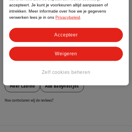
accepteert.
Je kunt je voorkeuren altijd aanpassen of
Nature Impact Score
intrekken.
Meer informatie over hoe we je gegevens
Dit product heeft (nog) geen Nature
verwerken lees je in ons
Privacybeleid
.
Impact Score.
Meer informatie
Accepteer
Bestel & Bezorginformatie
Weigeren
Zelf cookies beheren
Bekijk ook
Meer
Cabino
Alle Babynestjes
Hoe controleren wij de reviews?