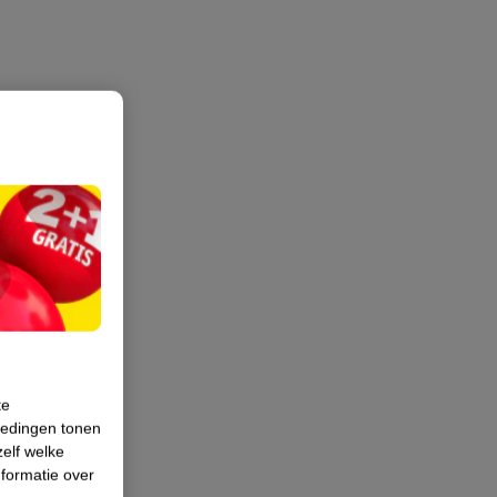
te
iedingen tonen
zelf welke
formatie over