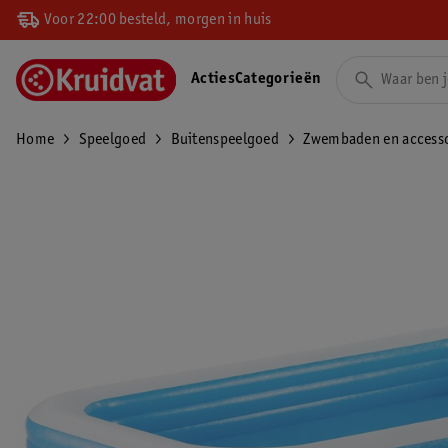
Voor 22:00 besteld, morgen in huis
Acties
Categorieën
Home
Speelgoed
Buitenspeelgoed
Zwembaden en accesso