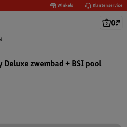
Winkels
Klantenservice
0
.
00
ol
y Deluxe zwembad + BSI pool