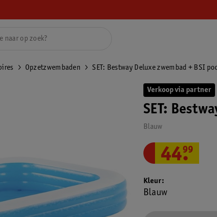
ires
Opzetzwembaden
SET: Bestway Deluxe zwembad + BSI po
Verkoop via partner
SET: Bestwa
Blauw
44
.
99
Kleur
Blauw