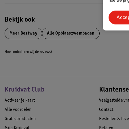
hoe we je 
Acce
Bekijk ook
Meer
Bestway
Alle Opblaaszwembaden
Hoe controleren wij de reviews?
Kruidvat Club
Klantense
Activeer je kaart
Veelgestelde vr
Alle voordelen
Contact
Gratis producten
Bestellen & lev
Mijn Kruidvat
Betalen