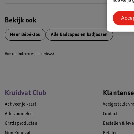
hoe we je 
Acce
Bekijk ook
Meer
Bébé-Jou
Alle Badcapes en badjassen
Hoe controleren wij de reviews?
Kruidvat Club
Klantense
Activeer je kaart
Veelgestelde vr
Alle voordelen
Contact
Gratis producten
Bestellen & lev
Mijn Kruidvat
Betalen