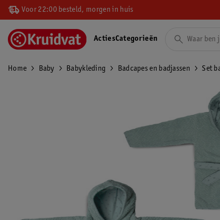
Voor 22:00 besteld, morgen in huis
Acties
Categorieën
Home
Baby
Babykleding
Badcapes en badjassen
Set b