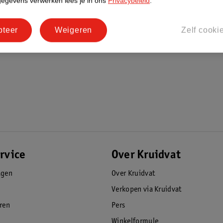
gegevens verwerken lees je in ons
Privacybeleid
.
pteer
Weigeren
Zelf cooki
rvice
Over Kruidvat
agen
Over Kruidvat
Verkopen via Kruidvat
eren
Pers
Winkelformule