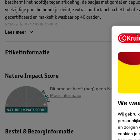
beschermt het hoofdje tegen afkoeling, de badjas met gordel en capuc
veelzijdige poncho houdt je kleintje extra comfortabel na het bad of 
gecertificeerd en makkelijk wasbaar op 40 graden.
EAN code:8714929012953
Lees meer
Etiketinformatie
Nature Impact Score
Dit product heeft (nog) geen Nature Impact S
Meer informatie
We waa
Wij gebrui
persoonlijk
en zorgen w
Bestel & Bezorginformatie
cookies je 