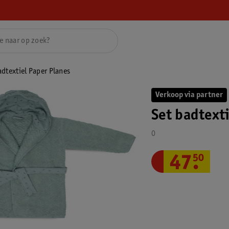
adtextiel Paper Planes
Verkoop via partner
Set badtext
0
47
.
50