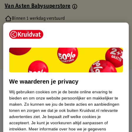
Van Asten Babysuperstore
Binnen 1 werkdag verstuurd
Gratis thuisbezorgd
Gratis retourneren via verkooppartner.
Gratis punten met je Kruidvat kaart
Over dit product
We waarderen je privacy
Productinformatie
Wij gebruiken cookies om je de beste online ervaring te
bieden en om onze website persoonlijker en makkelijker te
maken.
Zo kunnen we jou de beste acties en aanbiedingen
Nature Impact Score
tonen en zorgen we dat je ook buiten Kruidvat.nl relevante
advertenties ziet.
Je bepaalt zelf welke cookies je
Dit product heeft (nog) geen Nature
accepteert.
Je kunt je voorkeuren altijd aanpassen of
Impact Score.
intrekken.
Meer informatie over hoe we je gegevens
Meer informatie