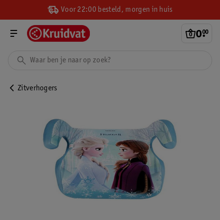
Voor 22:00 besteld, morgen in huis
0
.
00
Zitverhogers